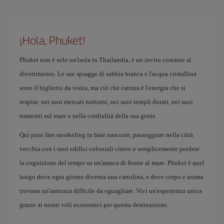
¡Hola, Phuket!
Phuket non è solo un'isola in Thailandia, è un invito costante al
divertimento. Le sue spiagge di sabbia bianca e l'acqua cristallina
sono il biglietto da visita, ma ciò che cattura è l'energia che si
respira: nei suoi mercati notturni, nei suoi templi dorati, nei suoi
tramonti sul mare e nella cordialità della sua gente.
Qui puoi fare snorkeling in baie nascoste, passeggiare nella città
vecchia con i suoi edifici coloniali cinesi o semplicemente perdere
la cognizione del tempo su un'amaca di fronte al mare. Phuket è quel
luogo dove ogni giorno diventa una cartolina, e dove corpo e anima
trovano un'armonia difficile da eguagliare. Vivi un'esperienza unica
grazie ai nostri voli economici per questa destinazione.