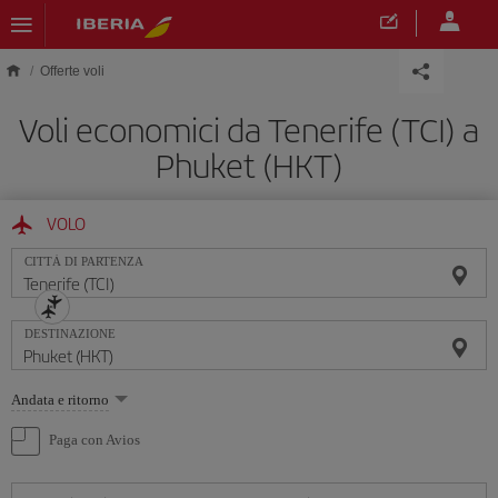
Skip to main content
Offerte voli
Voli economici da Tenerife (TCI) a
Phuket (HKT)
VOLO
CITTÀ DI PARTENZA
DESTINAZIONE
Seleziona
Andata e ritorno
un'opzione
Paga con Avios