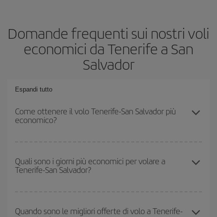
Domande frequenti sui nostri voli
economici da Tenerife a San
Salvador
Espandi tutto
Come ottenere il volo Tenerife-San Salvador più
economico?
Puoi risparmiare sul biglietto aereo Tenerife-San Salvador-dest e
ottenere il volo più economico se eviti l'alta stagione, acquisti in
Quali sono i giorni più economici per volare a
Tenerife-San Salvador?
anticipo e hai una certa flessibilità rispetto alle date e agli orari di
andata e ritorno.
Per sapere in quali giorni i voli sono più convenienti, devi solo
consultare il nostro
motore di ricerca di voli economici
. Indica
Quando sono le migliori offerte di volo a Tenerife-