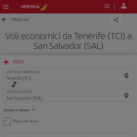
Skip to main content
Offerte voli
Voli economici da Tenerife (TCI) a
San Salvador (SAL)
VOLO
CITTÀ DI PARTENZA
DESTINAZIONE
Seleziona
Andata e ritorno
un'opzione
Paga con Avios