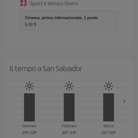
Sport e tempo libero
Cinema, prima internazionale, 1 posto
5,00 $
Il tempo a San Salvador
Gennaio
Febbraio
Marzo
29º
/
18º
30º
/
19º
31º
/
20º