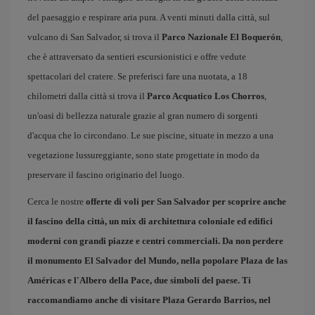
del paesaggio e respirare aria pura. A venti minuti dalla città, sul
vulcano di San Salvador, si trova il
Parco Nazionale El Boquerón
,
che è attraversato da sentieri escursionistici e offre vedute
spettacolari del cratere. Se preferisci fare una nuotata, a 18
chilometri dalla città si trova il
Parco Acquatico Los Chorros
,
un'oasi di bellezza naturale grazie al gran numero di sorgenti
d'acqua che lo circondano. Le sue piscine, situate in mezzo a una
vegetazione lussureggiante, sono state progettate in modo da
preservare il fascino originario del luogo.
Cerca le nostre
offerte di voli per San Salvador
per scoprire anche
il fascino della città, un mix di architettura coloniale ed edifici
moderni con grandi piazze e centri commerciali. Da non perdere
il monumento El Salvador del Mundo, nella popolare
Plaza de las
Américas
e l'
Albero della Pace
, due simboli del paese. Ti
raccomandiamo anche di visitare
Plaza Gerardo Barrios
, nel