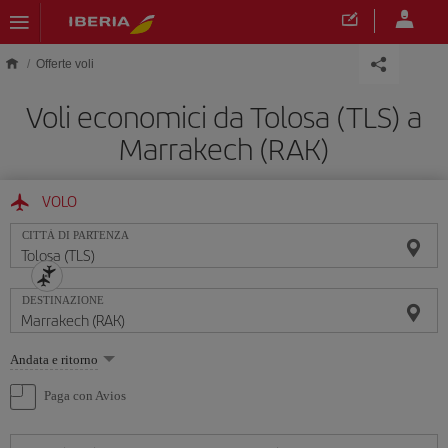
Skip to main content
Offerte voli
Voli economici da Tolosa (TLS) a
Marrakech (RAK)
VOLO
CITTÀ DI PARTENZA
DESTINAZIONE
Seleziona
Andata e ritorno
un'opzione
Paga con Avios