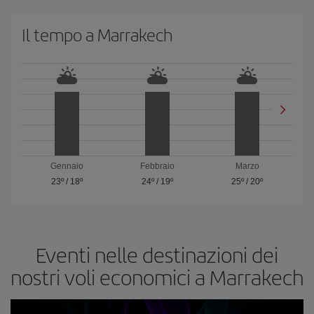
Il tempo a Marrakech
Gennaio
Febbraio
Marzo
23º
/
18º
24º
/
19º
25º
/
20º
Eventi nelle destinazioni dei
nostri voli economici a Marrakech