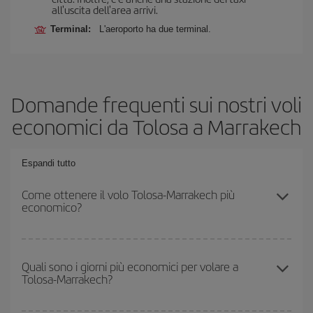
all'uscita dell'area arrivi.
Terminal:
L'aeroporto ha due terminal.
Domande frequenti sui nostri voli
economici da Tolosa a Marrakech
Espandi tutto
Come ottenere il volo Tolosa-Marrakech più
economico?
Puoi risparmiare sul biglietto aereo Tolosa-Marrakech-dest e
ottenere il volo più economico se eviti l'alta stagione, acquisti in
Quali sono i giorni più economici per volare a
Tolosa-Marrakech?
anticipo e hai una certa flessibilità rispetto alle date e agli orari di
andata e ritorno.