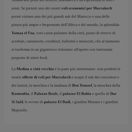
sensi. Se prenoti uno dei nostri
voli economici per Marrakech
potrai visitare uno dei più grandi suk del Marocco e una delle
piazze più ampie e frequentate dell'Africa e del mondo, la splendida
Yamaa el Fna
, vero cuore pulsante della città, punto di ritrovo di
acrobati, cantastorie, venditori, ballerini e musicisti, che al tramonto
si trasforma in un gigantesco ristorante all'aperto con tantissime
proposte di street food.
La
Medina o città vecchia
è la parte più interessante: non perderti le
nostre
offerte di voli per Marrakech
e scopri il suk dei conciatori e
dei tintori, la moschea e la madrasa di
Ben Youssef
, la moschea della
Koutoubia
, il
Palazzo Reale
, il
palazzo El Bahia
e quello di
Dar
Si Said
, le rovine di
palazzo El Badi
, i giardini Menara e i giardini
Majorelle.