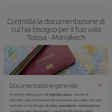
In Iberia abbiamo diverse tariffe per garantirti il miglior prezzo in
base alle tue esigenze di viaggio. La tariffa base ti assicura il volo
più economico.
Controlla la documentazione di
cui hai bisogno per il tuo volo
Tolosa - Marrakech
Documentazione generale
Al termine dell'acquisto del
biglietto aereo
, ricordati di
informarti sulla documentazione necessaria per volare. Qui puoi
verificare se hai bisogno
di visto, passaporto, assicurazione
o qualsiasi altro documento, a seconda dell'origine e della