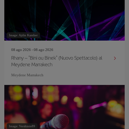
Image: Ajdin Kamber
08 ago 2026 - 08 ago 2026
Rhany – "Bini ou Binek" (Nuovo Spettacolo) al
Meydene Marrakech
Meydene Marrakech
Image: Vershinin89