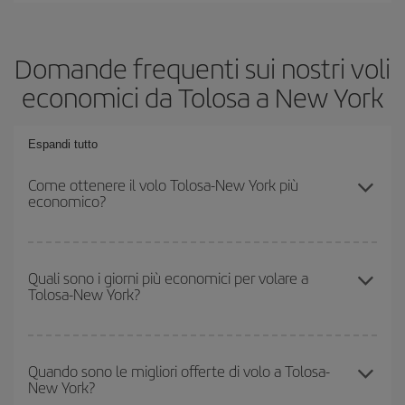
Domande frequenti sui nostri voli
economici da Tolosa a New York
Espandi tutto
Come ottenere il volo Tolosa-New York più
economico?
Puoi risparmiare sul biglietto aereo Tolosa-New York-dest e
ottenere il volo più economico se eviti l'alta stagione, acquisti in
Quali sono i giorni più economici per volare a
Tolosa-New York?
anticipo e hai una certa flessibilità rispetto alle date e agli orari di
andata e ritorno.
Per sapere in quali giorni i voli sono più convenienti, devi solo
consultare il nostro
motore di ricerca di voli economici
. Indica
Quando sono le migliori offerte di volo a Tolosa-
New York?
da dove stai volando, dove vuoi andare e in quali date hai in
mente di viaggiare. Ti mostreremo i voli più economici, non solo