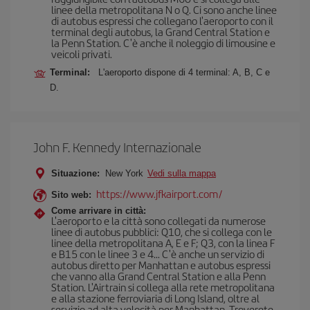
linee della metropolitana N o Q. Ci sono anche linee
di autobus espressi che collegano l'aeroporto con il
terminal degli autobus, la Grand Central Station e
la Penn Station. C'è anche il noleggio di limousine e
veicoli privati.
Terminal:
L'aeroporto dispone di 4 terminal: A, B, C e
D.
John F. Kennedy Internazionale
Situazione:
New York
Vedi sulla mappa
https://www.jfkairport.com/
Sito web:
Come arrivare in città:
L'aeroporto e la città sono collegati da numerose
linee di autobus pubblici: Q10, che si collega con le
linee della metropolitana A, E e F; Q3, con la linea F
e B15 con le linee 3 e 4... C'è anche un servizio di
autobus diretto per Manhattan e autobus espressi
che vanno alla Grand Central Station e alla Penn
Station. L'Airtrain si collega alla rete metropolitana
e alla stazione ferroviaria di Long Island, oltre al
servizio ad alta velocità per Manhattan. Troverete