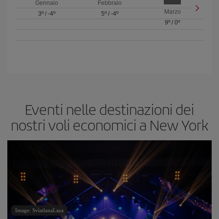
Gennaio
Febbraio
Marzo
3º
/
-4º
5º
/
-4º
9º
/
0º
Eventi nelle destinazioni dei
nostri voli economici a New York
Image: SviatlanaLaza