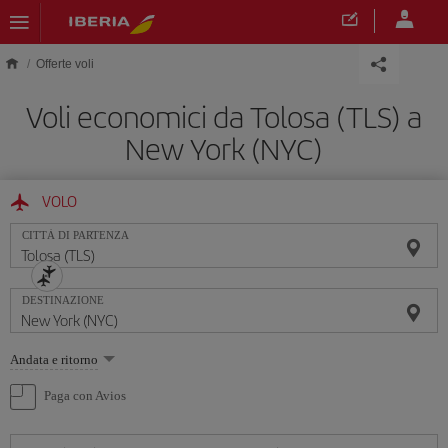
Skip to main content
Offerte voli
Voli economici da Tolosa (TLS) a
New York (NYC)
VOLO
CITTÀ DI PARTENZA
DESTINAZIONE
Seleziona
Andata e ritorno
un'opzione
Paga con Avios