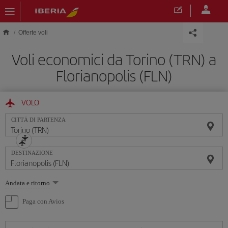
Skip to main content
Offerte voli
Voli economici da Torino (TRN) a
Florianopolis (FLN)
VOLO
CITTÀ DI PARTENZA
DESTINAZIONE
Seleziona
Andata e ritorno
un'opzione
Paga con Avios