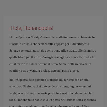
¡Hola, Florianopolis!
Florianópolis, o "Floripa" come viene affettuosamente chiamata in
Brasile, è un'isola che sembra fatta apposta per il divertimento.
Spiagge per tutti i gusti, da quelle tranquille e adatte alle famiglie a
quelle ideali per il surf, un'energia contagiosa e uno stile di vita in
cui il mare e la natura dettano il ritmo. Se siete alla ricerca di un
equilibrio tra avventura e relax, siete nel posto giusto.
Inoltre, questa città combina il meglio del turismo con un'aria
autentica. Di giorno ci si può perdere tra dune, lagune e sentieri
verdi, mentre di notte si gusta pesce fresco al ritmo di una samba
roda. Florianópolis non è solo un posto bellissimo; È un'esperienza
che si vive a piedi nudi, con la pelle salmastra e il cuore felice.