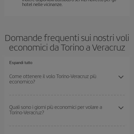
hotel nelle vicinanze.
Domande frequenti sui nostri voli
economici da Torino a Veracruz
Espandi tutto
Come ottenere il volo Torino-Veracruz più
economico?
Puoi risparmiare sul biglietto aereo Torino-Veracruz-dest e ottenere
il volo più economico se eviti l'alta stagione, acquisti in anticipo e
Quali sono i giorni più economici per volare a
Torino-Veracruz?
hai una certa flessibilità rispetto alle date e agli orari di andata e
ritorno.
Per sapere in quali giorni i voli sono più convenienti, devi solo