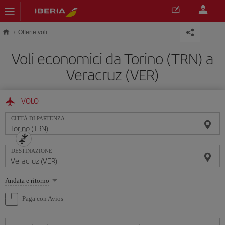
Skip to main content
Offerte voli
Voli economici da Torino (TRN) a
Veracruz (VER)
VOLO
CITTÀ DI PARTENZA
DESTINAZIONE
Seleziona
Andata e ritorno
un'opzione
Paga con Avios