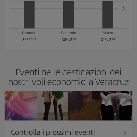
Gennaio
Febbraio
Marzo
30º
/
21º
30º
/
21º
31º
/
22º
Eventi nelle destinazioni dei
nostri voli economici a Veracruz
Controlla i prossimi eventi