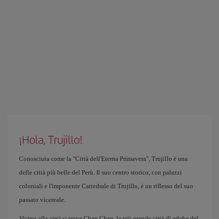
¡Hola, Trujillo!
Conosciuta come la "Città dell'Eterna Primavera", Trujillo è una
delle città più belle del Perù. Il suo centro storico, con palazzi
coloniali e l'imponente Cattedrale di Trujillo, è un riflesso del suo
passato vicereale.
Vicino alla città si trova Chan Chan, la più grande città di adobe del