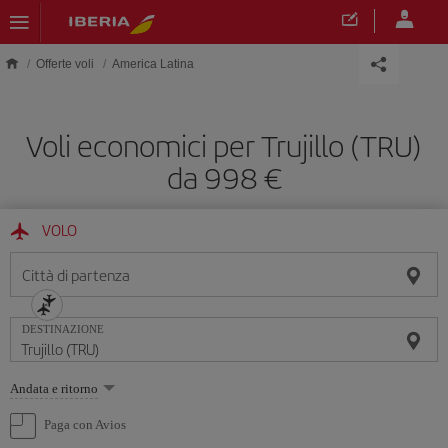
Skip to main content
Offerte voli
America Latina
Voli economici per Trujillo (TRU)
da 998 €
VOLO
Città di partenza
DESTINAZIONE
Seleziona
Andata e ritorno
un'opzione
Paga con Avios