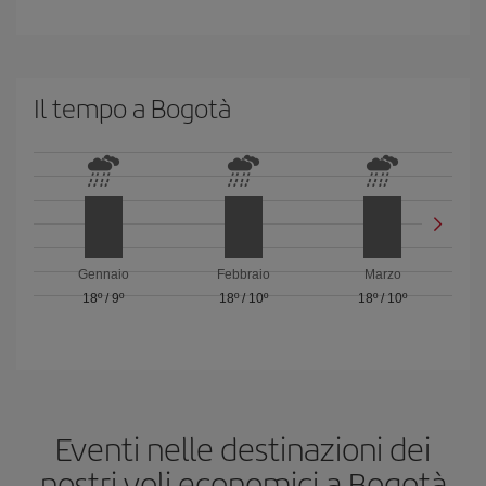
Il tempo a Bogotà
Gennaio
Febbraio
Marzo
18º
/
9º
18º
/
10º
18º
/
10º
Eventi nelle destinazioni dei
nostri voli economici a Bogotà