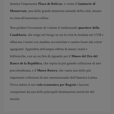
domina l'imponente
Plaza de Bolívar
, o visita il
Santuario di
Monserrate
, una delle grandi attrazioni naturali della città, situato
in cima all'omonima collina.
Non perdere l'occasione di visitare il tradizionale
quartiere della
Candelaria
, che sorge nel luogo in cui la città fu fondata nel 1538 e
affascina i turisti con stradine acciottolate e casette basse dai colori
sgargianti. Approfitta dell'ampia offerta di musei, teatri e
biblioteche, con un occhio di riguardo per il
Museo del Oro del
Banco de la República
, che ospita la più grande collezione di arte
precolombiana, e il
Museo Botero
, che vanta una delle più
importanti collezioni di arte internazionale dell'America Latina.
Trova subito il tuo
volo economico per Bogotà
e lasciati
conquistare da una delle principali destinazioni turistiche del
mondo.