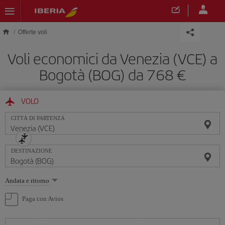
Skip to main content
Offerte voli
Voli economici da Venezia (VCE) a
Bogotà (BOG) da 768 €
VOLO
CITTÀ DI PARTENZA
DESTINAZIONE
Seleziona
Andata e ritorno
un'opzione
Paga con Avios