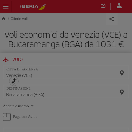
Skip to main content
Offerte voli
Voli economici da Venezia (VCE) a
Bucaramanga (BGA) da 1031 €
VOLO
CITTÀ DI PARTENZA
DESTINAZIONE
Seleziona
Andata e ritorno
un'opzione
Paga con Avios