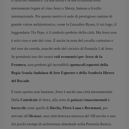
e culla del flamenco. La sua storia e la sua economia sono
strettamente legate al vino Jerez o Sherry, famoso a livello
internazionale. Per questo motivo è sede di prestigiose cantine di
grande valore architettonico, come la González Byass, il cui logo, il
leggendario Tío Pepe, è il simbolo perfetto della città. Ma Jerez non
è solo vino e arte del vino. È anche la terra del cavallo certosino e
del toro da corrida, nonché sede del circuito di Formula 1 di Jerez.
Se prenderai uno dei nostri
voli economici per Jerez de la
Frontera
, non perderti gli incredibili
spettacoli equestri della
Regia Scuola Andalusa di Arte Equestre e della Scuderia Hierro
del Bocado
.
E tutto questo non bastasse, Jerez è anche una città monumentale.
Dalla
Cattedrale
di Jerez, alla serie di
palazzi rinascimentali e
barocchi
come quelli di
Dávila, Pérez Luna e Bertemati
, per
arrivare all'
Alcázar
, una città-fortezza moresca del XII secolo e uno
dei pochi esempi di architettura almohade nella Penisola Iberica.