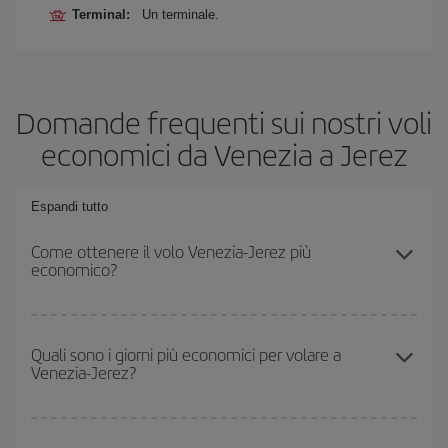
Terminal:
Un terminale.
Domande frequenti sui nostri voli
economici da Venezia a Jerez
Espandi tutto
Come ottenere il volo Venezia-Jerez più
economico?
Puoi risparmiare sul biglietto aereo Venezia-Jerez-dest e ottenere
il volo più economico se eviti l'alta stagione, acquisti in anticipo e
Quali sono i giorni più economici per volare a
Venezia-Jerez?
hai una certa flessibilità rispetto alle date e agli orari di andata e
ritorno.
Per sapere in quali giorni i voli sono più convenienti, devi solo