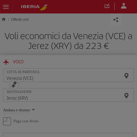
Skip to main content
Offerte voli
Voli economici da Venezia (VCE) a
Jerez (XRY) da 223 €
VOLO
CITTÀ DI PARTENZA
DESTINAZIONE
Seleziona
Andata e ritorno
un'opzione
Paga con Avios