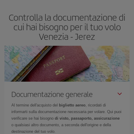
segreti per trovare i prezzi migliori sono
giocare d'anticipo ed
essere flessibili.
Normalmente
quanto prima
prenoti i tuoi
Controlla la documentazione di
biglietti aerei, tanto più saranno convenienti. Inoltre, se cerchi i
voli con una certa flessibilità di date e orari di viaggio, potrai
cui hai bisogno per il tuo volo
scegliere il prezzo più conveniente.
Venezia - Jerez
Documentazione generale
Al termine dell'acquisto del
biglietto aereo
, ricordati di
informarti sulla documentazione necessaria per volare. Qui puoi
verificare se hai bisogno
di visto, passaporto, assicurazione
o qualsiasi altro documento, a seconda dell'origine e della
destinazione del tuo volo.