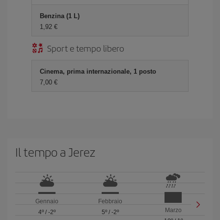
Benzina (1 L)
1,92 €
Sport e tempo libero
Cinema, prima internazionale, 1 posto
7,00 €
Il tempo a Jerez
Gennaio
Febbraio
Marzo
4º
/
-2º
5º
/
-2º