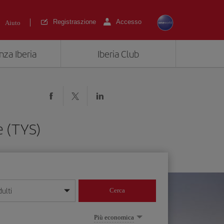
Registraszione
Accesso
Aiuto
nza Iberia
Iberia Club
e (TYS)
ulti
Cerca
 giorno/mese/anno
Più economica