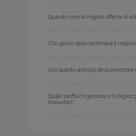
Per sapere in quali giorni i voli sono più convenien
date hai in mente di viaggiare. Ti mostreremo i vo
Quando sono le migliori offerte di vo
l'offerta migliore. Inoltre, cerca tra le diverse opz
Puoi usufruire di voli più economici viaggiando
fu
alta stagione. Inoltre, soprattutto se stai pensan
Che giorno della settimana è miglior
Puoi trovare voli economici in qualsiasi giorno dell
prenoti i tuoi biglietti aerei, tanto più saranno conv
Con quanto anticipo devo prenotare u
Quanto prima prenoti
i tuoi voli, tanto più conve
economiche (Economy) siano disponibili o si vada
Quale tariffa mi garantisce il miglio
Knoxville?
In Iberia abbiamo diverse tariffe per garantirti il 