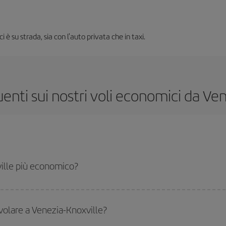
i è su strada, sia con l'auto privata che in taxi.
ti sui nostri voli economici da Ven
ille più economico?
le-dest e ottenere il volo più economico se eviti l'alta stagione, acquisti in ant
 volare a Venezia-Knoxville?