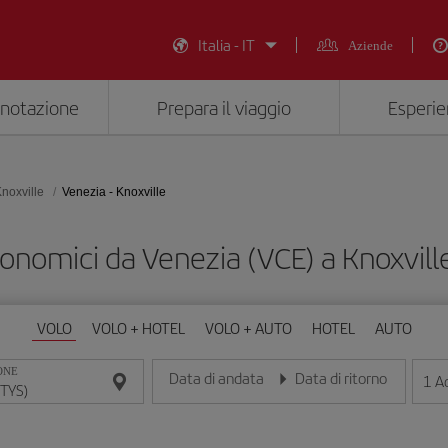
Italia - IT
Aziende
enotazione
Prepara il viaggio
Esperie
noxville
Venezia - Knoxville
conomici da Venezia (VCE) a Knoxvill
VOLO
VOLO + HOTEL
VOLO + AUTO
HOTEL
AUTO
ONE
Data di andata
Data di ritorno
1
Ad
Inserisci la data nel formato giorno/mese/anno
Inserisci la data nel formato