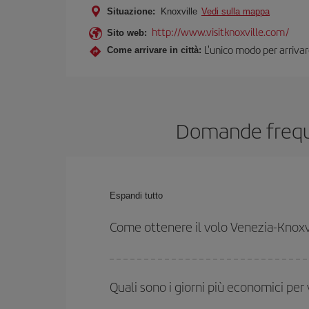
Situazione:
Knoxville
Vedi sulla mappa
http://www.visitknoxville.com/
Sito web:
L'unico modo per arrivarc
Come arrivare in città:
Domande frequen
Espandi tutto
Come ottenere il volo Venezia-Knoxv
Puoi risparmiare sul biglietto aereo Venezia-Knoxvil
e agli orari di andata e ritorno.
Quali sono i giorni più economici per