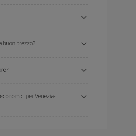
a da dove stai volando, dove vuoi andare e in quali
icini
, sia andata che ritorno, per aiutarti a trovare
ncora di più sul prezzo del biglietto.
ua e i periodi delle vacanze scolastiche sono
ù è probabile che i prezzi siano convenienti.
 a buon prezzo?
essere flessibili.
Normalmente
quanto prima
gio, potrai
scegliere il prezzo più conveniente.
ore?
 rimasti sul volo e dal fatto che le tariffe più
voli economici
.
i economici per Venezia-
 volo più economico.