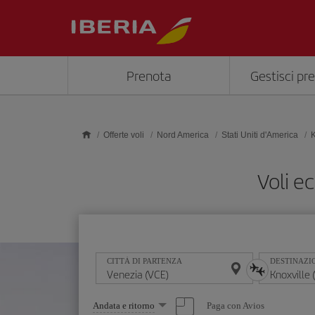
Skip to main content
Prenota
Gestisci pr
Offerte voli
Nord America
Stati Uniti d'America
K
Voli e
CITTÀ DI PARTENZA
DESTINAZI
Seleziona
Paga con Avios
Andata e ritorno