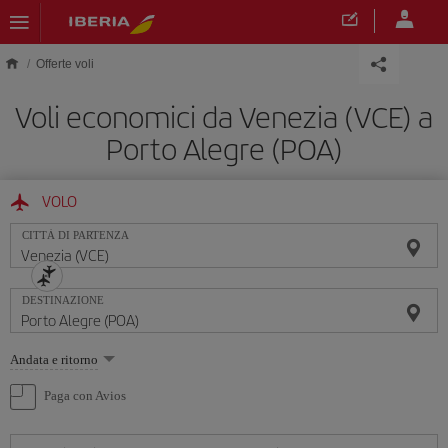
Skip to main content
Offerte voli
Voli economici da Venezia (VCE) a
Porto Alegre (POA)
VOLO
CITTÀ DI PARTENZA
DESTINAZIONE
Seleziona
Andata e ritorno
un'opzione
Paga con Avios