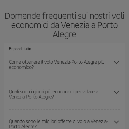
Domande frequenti sui nostri voli
economici da Venezia a Porto
Alegre
Espandi tutto
Come ottenere il volo Venezia-Porto Alegre più
economico?
Puoi risparmiare sul biglietto aereo Venezia-Porto Alegre-dest e
ottenere il volo più economico se eviti l'alta stagione, acquisti in
Quali sono i giorni più economici per volare a
Venezia-Porto Alegre?
anticipo e hai una certa flessibilità rispetto alle date e agli orari di
andata e ritorno.
Per sapere in quali giorni i voli sono più convenienti, devi solo
consultare il nostro
motore di ricerca di voli economici
. Indica
Quando sono le migliori offerte di volo a Venezia-
Porto Alegre?
da dove stai volando, dove vuoi andare e in quali date hai in