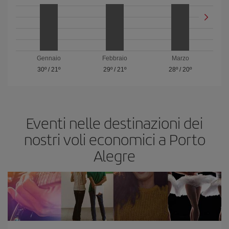
Gennaio
Febbraio
Marzo
30º
/
21º
29º
/
21º
28º
/
20º
Eventi nelle destinazioni dei
nostri voli economici a Porto
Alegre