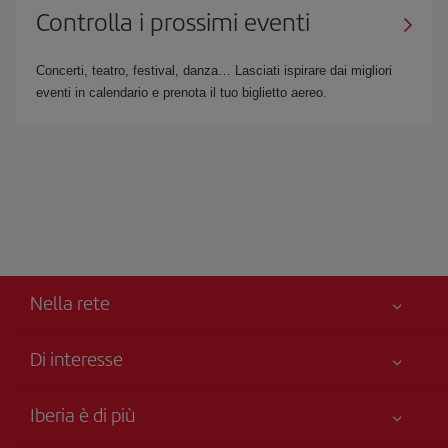
Controlla i prossimi eventi
Concerti, teatro, festival, danza… Lasciati ispirare dai migliori
eventi in calendario e prenota il tuo biglietto aereo.
Nella rete
Di interesse
Miglior Prezzo Garantito
Iberia è di più
La Sua sicurezza è una priorità