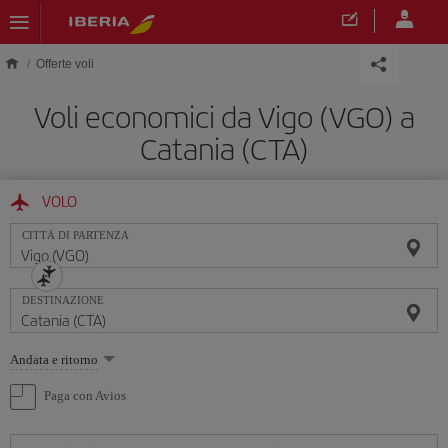
Skip to main content
Offerte voli
Voli economici da Vigo (VGO) a
Catania (CTA)
VOLO
CITTÀ DI PARTENZA
DESTINAZIONE
Seleziona
Andata e ritorno
un'opzione
Paga con Avios