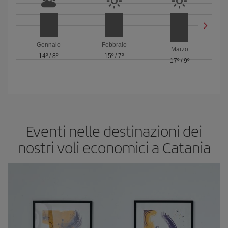
Gennaio
Febbraio
Marzo
14º
/
8º
15º
/
7º
17º
/
9º
Eventi nelle destinazioni dei
nostri voli economici a Catania