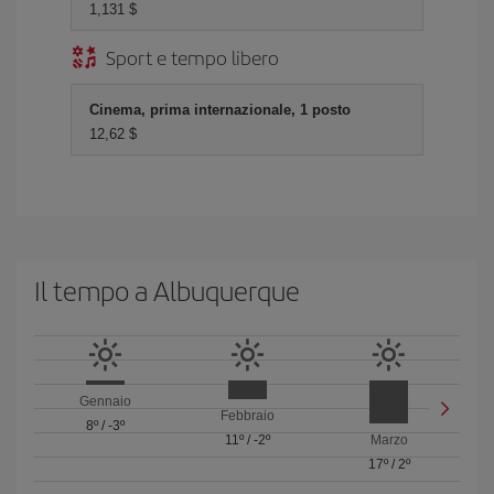
1,131 $
Sport e tempo libero
Cinema, prima internazionale, 1 posto
12,62 $
Il tempo a Albuquerque
Gennaio
Febbraio
8º
/
-3º
11º
/
-2º
Marzo
17º
/
2º