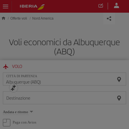
Skip to main content
Offerte voli
Nord America
Voli economici da Albuquerque
(ABQ)
VOLO
CITTÀ DI PARTENZA
Destinazione
Seleziona
Andata e ritorno
un'opzione
Paga con Avios