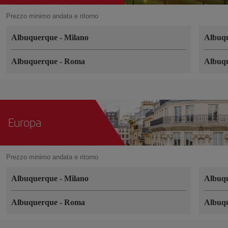
Prezzo minimo andata e ritorno
Albuquerque
-
Milano
Albuq
Albuquerque
-
Roma
Albuq
Europa
Prezzo minimo andata e ritorno
Albuquerque
-
Milano
Albuq
Albuquerque
-
Roma
Albuq