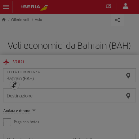
Skip to main content
Offerte voli
Asia
Voli economici da Bahrain (BAH)
VOLO
CITTÀ DI PARTENZA
Destinazione
Seleziona
Andata e ritorno
un'opzione
Paga con Avios