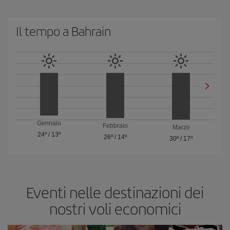
Il tempo a Bahrain
Gennaio
Febbraio
Marzo
24º
/
13º
26º
/
14º
30º
/
17º
Eventi nelle destinazioni dei
nostri voli economici