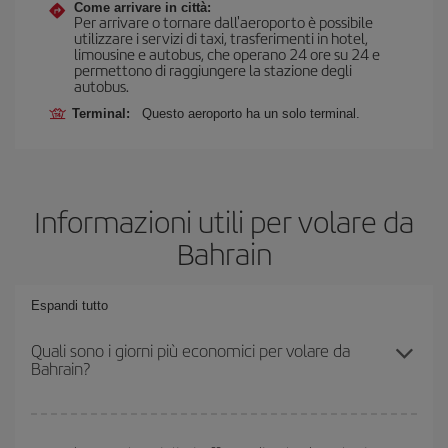
Come arrivare in città:
Per arrivare o tornare dall'aeroporto è possibile
utilizzare i servizi di taxi, trasferimenti in hotel,
limousine e autobus, che operano 24 ore su 24 e
permettono di raggiungere la stazione degli
autobus.
Terminal:
Questo aeroporto ha un solo terminal.
Informazioni utili per volare da
Bahrain
Espandi tutto
Quali sono i giorni più economici per volare da
Bahrain?
Per sapere in quali giorni i voli sono più convenienti, devi solo
consultare il nostro
motore di ricerca di voli economici
. Indica