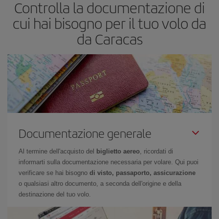
Controlla la documentazione di
Inoltre, se non hai deciso una destinazione specifica per il tuo
viaggio, dai un'occhiata alle nostre offerte e lasciati ispirare:
cui hai bisogno per il tuo volo da
troverai sicuramente il volo più economico.
da Caracas
Documentazione generale
Al termine dell'acquisto del
biglietto aereo
, ricordati di
informarti sulla documentazione necessaria per volare. Qui puoi
verificare se hai bisogno
di visto, passaporto, assicurazione
o qualsiasi altro documento, a seconda dell'origine e della
destinazione del tuo volo.