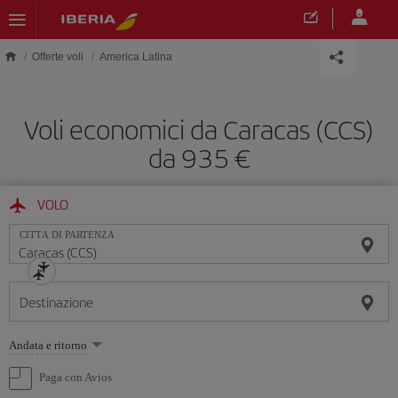
Skip to main content
Offerte voli
America Latina
Voli economici da Caracas (CCS)
da 935 €
VOLO
CITTÀ DI PARTENZA
Destinazione
Seleziona
Andata e ritorno
un'opzione
Paga con Avios