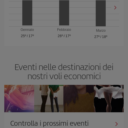
Gennaio
Febbraio
Marzo
25º
/
17º
26º
/
17º
27º
/
18º
Eventi nelle destinazioni dei
nostri voli economici
Controlla i prossimi eventi