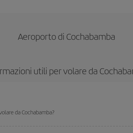
Aeroporto di Cochabamba
rmazioni utili per volare da Cocha
r volare da Cochabamba?
ti, devi solo consultare il nostro
motore di ricerca di voli economici
. Indic