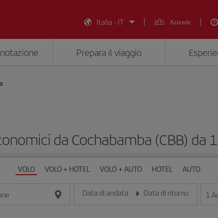
Italia - IT
Aziende
enotazione
Prepara il viaggio
Esperie
a
economici da Cochabamba (CBB) da 
VOLO
VOLO + HOTEL
VOLO + AUTO
HOTEL
AUTO
Data di andata
Data di ritorno
1
Ad
one
Inserisci la data nel formato giorno/mese/anno
Inserisci la data nel formato