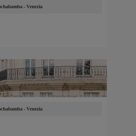
ochabamba
-
Venezia
ochabamba
-
Venezia