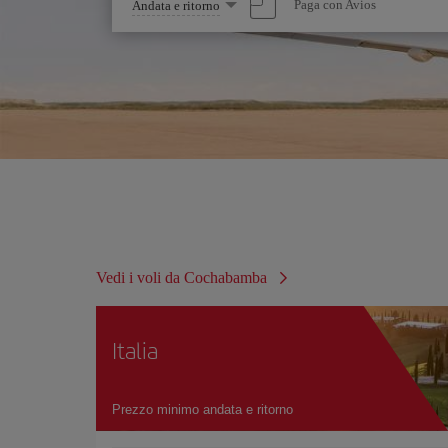
Seleziona
Paga con Avios
Andata e ritorno
un'opzione
Vedi i voli da Cochabamba
Italia
Prezzo minimo andata e ritorno