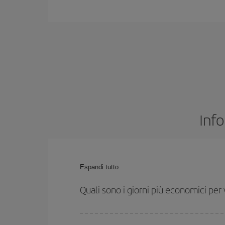
Info
Espandi tutto
Quali sono i giorni più economici pe
Per sapere in quali giorni i voli sono più convenien