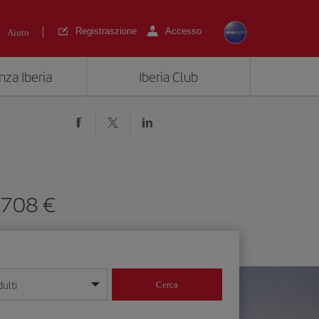
Registraszione
Accesso
Aiuto
nza Iberia
Iberia Club
1708 €
ulti
Cerca
 giorno/mese/anno