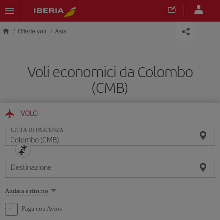
Skip to main content
Offerte voli
Asia
Voli economici da Colombo
(CMB)
VOLO
CITTÀ DI PARTENZA
Destinazione
Seleziona
Andata e ritorno
un'opzione
Paga con Avios