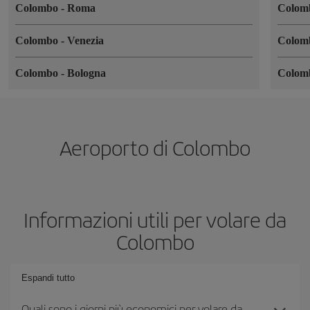
Colombo
-
Roma
Colo
Colombo
-
Venezia
Colo
Colombo
-
Bologna
Colo
Aeroporto di Colombo
Informazioni utili per volare da
Colombo
Espandi tutto
Quali sono i giorni più economici per volare da