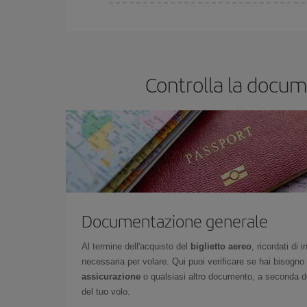
Puoi risparmiare sul biglietto aereo e ottenere il vo
ritorno. Inoltre, se non hai deciso una destinazione
Controlla la docume
Documentazione generale
Al termine dell'acquisto del
biglietto aereo
, ricordati di
necessaria per volare. Qui puoi verificare se hai bisogno
assicurazione
o qualsiasi altro documento, a seconda del
del tuo volo.