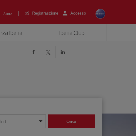
Registraszione
Accesso
Aiuto
nza Iberia
Iberia Club
ulti
Cerca
 giorno/mese/anno