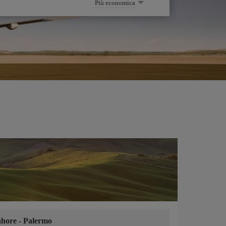
Più economica
ahore
-
Palermo