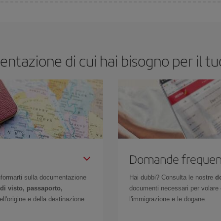
lo più economico se eviti l'alta stagione, acquisti in anticipo e hai una certa fle
 specifica per il tuo viaggio, dai un'occhiata alle nostre offerte e lasciati ispi
ntazione di cui hai bisogno per il t
Domande frequen
 informarti sulla documentazione
Hai dubbi? Consulta le nostre
d
di visto, passaporto,
documenti necessari per volare c
l'origine e della destinazione
l'immigrazione e le dogane.