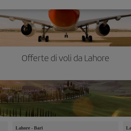
Offerte di voli da Lahore
Lahore
-
Bari
L