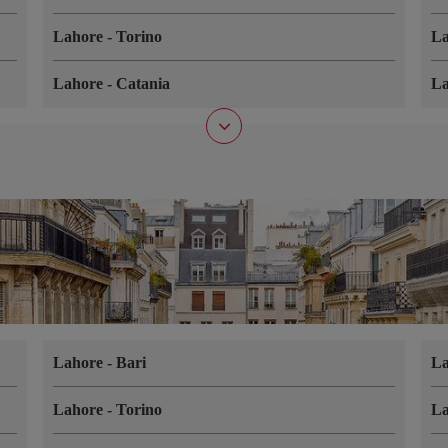
Lahore
-
Torino
L
Lahore
-
Catania
L
Lahore
-
Bari
L
Lahore
-
Torino
L