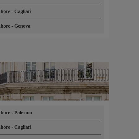
ahore
-
Cagliari
ahore
-
Genova
ahore
-
Palermo
ahore
-
Cagliari