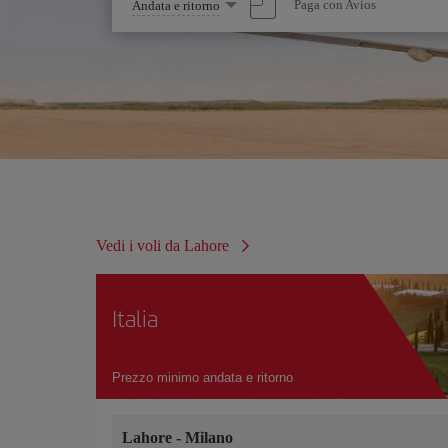
Seleziona
Paga con Avios
Andata e ritorno
un'opzione
Vedi i voli da Lahore
Italia
Prezzo minimo andata e ritorno
Lahore
-
Milano