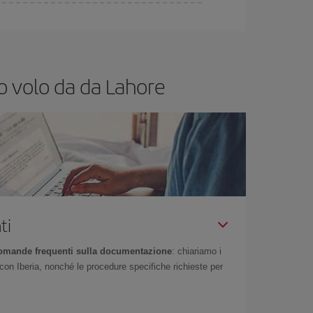
ssibilità rispetto alle date e agli orari di andata e
rare: troverai sicuramente il volo più economico.
uo volo da da Lahore
ti
omande frequenti sulla documentazione
: chiariamo i
on Iberia, nonché le procedure specifiche richieste per