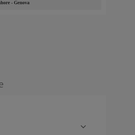
ahore
-
Genova
e