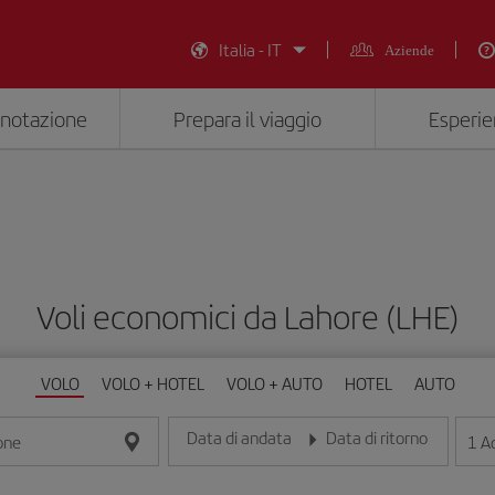
Italia - IT
Aziende
enotazione
Prepara il viaggio
Esperie
Voli economici da Lahore (LHE)
VOLO
VOLO + HOTEL
VOLO + AUTO
HOTEL
AUTO
Data di andata
Data di ritorno
1
Ad
one
Inserisci la data nel formato giorno/mese/anno
Inserisci la data nel formato