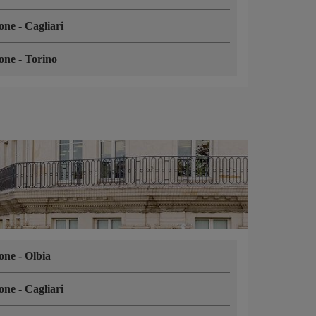
ione
-
Cagliari
ione
-
Torino
ione
-
Olbia
ione
-
Cagliari