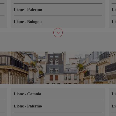
Lione
-
Palermo
L
Lione
-
Bologna
L
Lione
-
Catania
L
Lione
-
Palermo
L