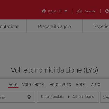
Italia - IT
Aziende
enotazione
Prepara il viaggio
Esperie
Voli economici da Lione (LYS)
VOLO
VOLO + HOTEL
VOLO + AUTO
HOTEL
AUTO
Data di andata
Data di ritorno
1
Ad
one
Inserisci la data nel formato giorno/mese/anno
Inserisci la data nel formato