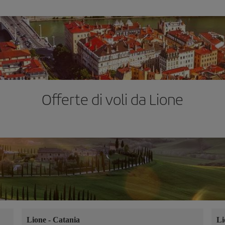
Offerte di voli da Lione
Lione
-
Catania
L