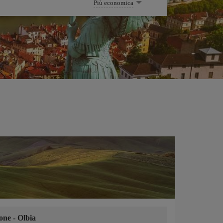
Più economica
ione
-
Olbia