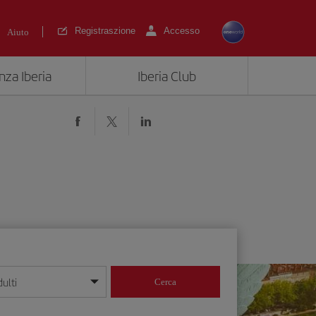
Registraszione
Accesso
Aiuto
nza Iberia
Iberia Club
ulti
Cerca
 giorno/mese/anno