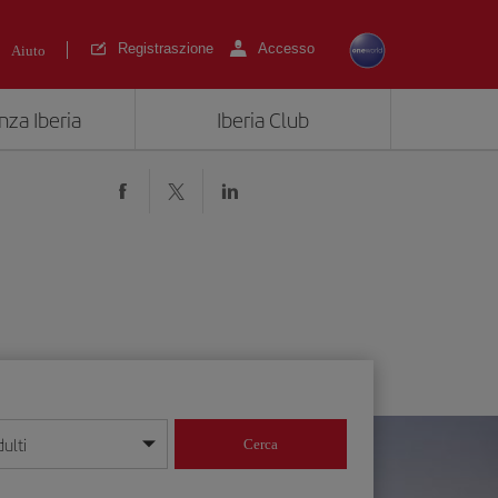
Registraszione
Accesso
Aiuto
nza Iberia
Iberia Club
ulti
Cerca
 giorno/mese/anno