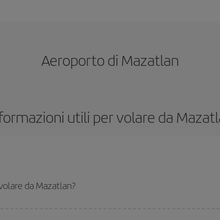
Aeroporto di Mazatlan
formazioni utili per volare da Mazat
 volare da Mazatlan?
ti, devi solo consultare il nostro
motore di ricerca di voli economici
. Indic