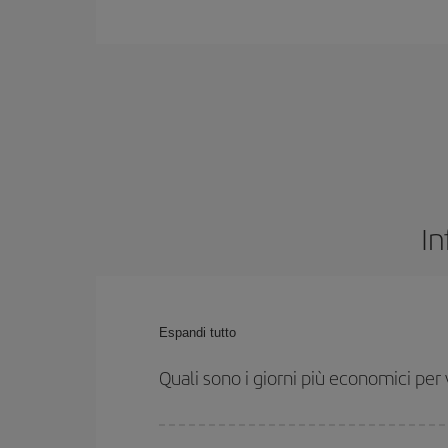
In
Espandi tutto
Quali sono i giorni più economici per
Per sapere in quali giorni i voli sono più convenien