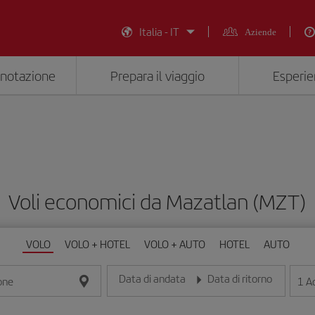
Italia - IT
Aziende
enotazione
Prepara il viaggio
Esperie
Voli economici da Mazatlan (MZT)
VOLO
VOLO + HOTEL
VOLO + AUTO
HOTEL
AUTO
Data di andata
Data di ritorno
1
Ad
one
Inserisci la data nel formato giorno/mese/anno
Inserisci la data nel formato