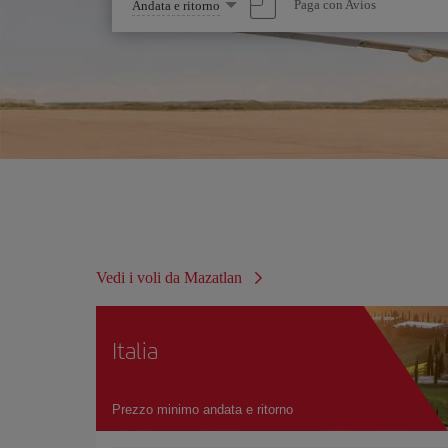
Seleziona
Paga con Avios
Andata e ritorno
un'opzione
Vedi i voli da Mazatlan
Italia
Prezzo minimo andata e ritorno