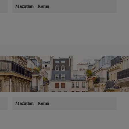
Mazatlan
-
Roma
Mazatlan
-
Roma