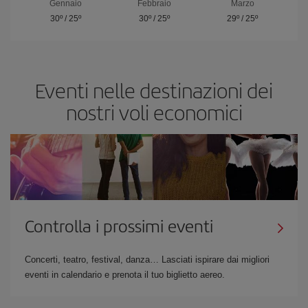
Gennaio
Febbraio
Marzo
30º
/
25º
30º
/
25º
29º
/
25º
Eventi nelle destinazioni dei
nostri voli economici
Controlla i prossimi eventi
Concerti, teatro, festival, danza… Lasciati ispirare dai migliori
eventi in calendario e prenota il tuo biglietto aereo.