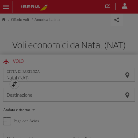
Skip to main content
Offerte voli
America Latina
Voli economici da Natal (NAT)
VOLO
CITTÀ DI PARTENZA
Destinazione
Seleziona
Andata e ritorno
un'opzione
Paga con Avios