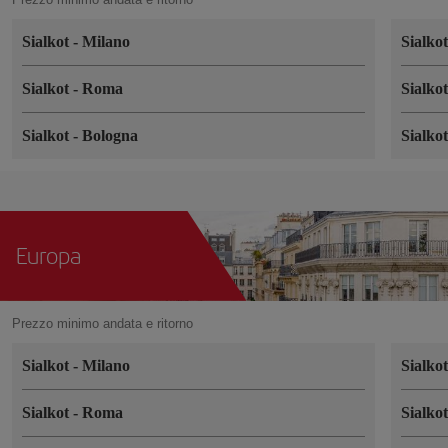
Sialkot
-
Milano
Sialko
Sialkot
-
Roma
Sialko
Sialkot
-
Bologna
Sialko
Europa
Prezzo minimo andata e ritorno
Sialkot
-
Milano
Sialko
Sialkot
-
Roma
Sialko