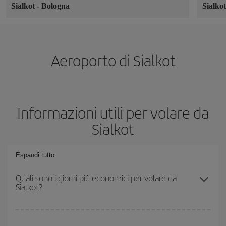
Sialkot
-
Bologna
Sialko
Aeroporto di Sialkot
Informazioni utili per volare da
Sialkot
Espandi tutto
Quali sono i giorni più economici per volare da
Sialkot?
Per sapere in quali giorni i voli sono più convenienti, devi solo
consultare il nostro
motore di ricerca di voli economici
. Indica