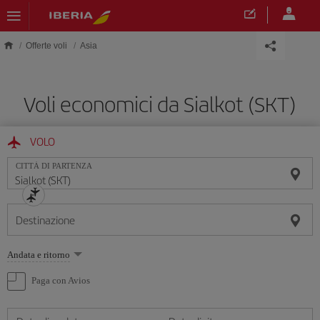
Skip to main content
Offerte voli
Asia
Voli economici da Sialkot (SKT)
VOLO
CITTÀ DI PARTENZA
Destinazione
Seleziona
Andata e ritorno
un'opzione
Paga con Avios