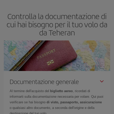
economico se eviti l'alta stagione, acquisti in anticipo e hai una
certa flessibilità rispetto alle date e agli orari di andata e ritorno.
Controlla la documentazione di
Inoltre, se non hai deciso una destinazione specifica per il tuo
viaggio, dai un'occhiata alle nostre offerte e lasciati ispirare:
cui hai bisogno per il tuo volo da
troverai sicuramente il volo più economico.
da Teheran
Documentazione generale
Al termine dell'acquisto del
biglietto aereo
, ricordati di
informarti sulla documentazione necessaria per volare. Qui puoi
verificare se hai bisogno
di visto, passaporto, assicurazione
o qualsiasi altro documento, a seconda dell'origine e della
destinazione del tuo volo.