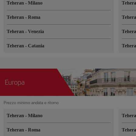
Teheran
-
Milano
Teher
Teheran
-
Roma
Teher
Teheran
-
Venezia
Teher
Teheran
-
Catania
Teher
Europa
Prezzo minimo andata e ritorno
Teheran
-
Milano
Teher
Teheran
-
Roma
Teher