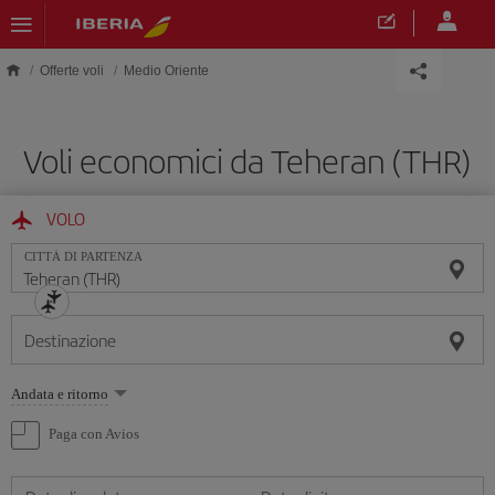
Skip to main content
Offerte voli
Medio Oriente
Voli economici da Teheran (THR)
VOLO
CITTÀ DI PARTENZA
Destinazione
Seleziona
Andata e ritorno
un'opzione
Paga con Avios