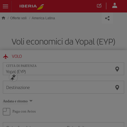
Skip to main content
Offerte voli
America Latina
Voli economici da Yopal (EYP)
VOLO
CITTÀ DI PARTENZA
Destinazione
Seleziona
Andata e ritorno
un'opzione
Paga con Avios