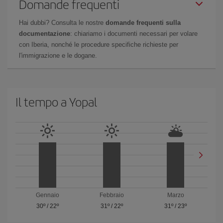
Domande frequenti
Hai dubbi? Consulta le nostre
domande frequenti sulla
documentazione
: chiariamo i documenti necessari per volare
con Iberia, nonché le procedure specifiche richieste per
l'immigrazione e le dogane.
Il tempo a Yopal
Gennaio
Febbraio
Marzo
30º
/
22º
31º
/
22º
31º
/
23º