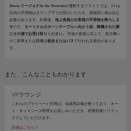
Iberia リージョナル/Air Nostrum
が運航するフライトでは、10 kg
以内の手荷物はタラップ下でお預けいただき、貨物室に積み込む
必要があります。到着後、
地上係員がお客様の手荷物を降ろしま
す
ので、
ターミナルのターンテーブルへ向かう前、降機された際
にその場でお受け取りください。
空港の規模に応じて、航空機へ
のご搭乗または降機は
徒歩またはバス
で行われる場合がありま
す。
また、こんなこともわかります
VIPラウンジ
これらのプライベート空間は、会議用設備が整っており、オー
ト・キュイジーヌ料理をお楽しみいただき、搭乗前後にリラッ
クスしていただけます。
詳細はこちら