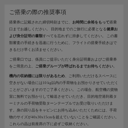
ご搭乗の際の推奨事項
搭乗券に記載された締切時刻までに、
お時間に余裕をもって
搭乗
口までお越しください。 目的地までのご旅行に必要となる
健康お
よび身分証明の書類
すべてを忘れずに持参してください。 この書
類審査の手続きを迅速に行うために、フライトの搭乗手続きはで
きるだけ早くお済ませください。
ご搭乗口では、係員にご提示いただく身分証明書およびご搭乗券
をご用意の上、
ご搭乗グループが呼ばれるまでお待ちください
。
機内の収納棚には限りがあるため
、ご利用いただけるスペースに
空きがない場合には10 kg以内の手荷物をお預かりさせていただく
ことがございますのでご了承ください。 この場合、航空機の貨物
室に無料でお預かりして輸送させていただき、目的地空港到着タ
ーミナルの手荷物受取ターンテーブルでお受け取りいただけま
す。身の回り品をキャビンにお持ち込みいただくためには、手荷
物のサイズが40x30x15cmを超えていないことをご確認ください。
これらの品は前座席の下に必ずご収納ください。