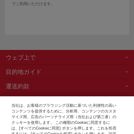
でご利用いただけます。
ウェブ上で
目的地ガイド
運送約款
ニュースと最新情報
当社は、お客様のブラウジング活動に基づいた利便性の高い
コンテンツを提供するために、分析用、コンテンツのカスタ
お電話での航空券販売
マイズ用、広告のパーソナライズ用（当社および第三者）の
+81 0 3 3298 5238
クッキーを使用します。 この種類のCookieに同意するに
は、[すべてのCookieに同意] ボタンを押します。これを拒否
Tokio
するには、[すべてのCookieを拒否] ボタンを押します。設定