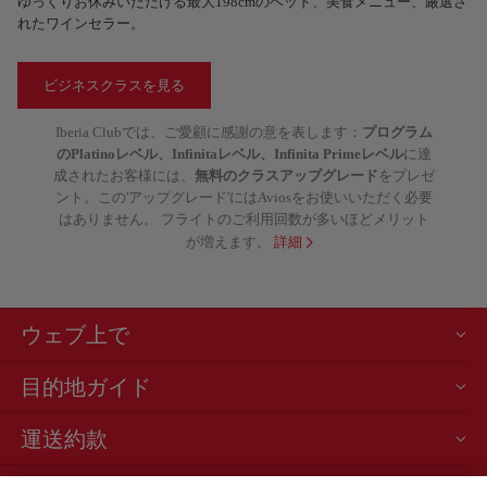
ゆっくりお休みいただける最大198cmのベッド、美食メニュー、厳選さ
れたワインセラー。
ビジネスクラスを見る
Iberia Clubでは、ご愛顧に感謝の意を表します：
プログラム
のPlatinoレベル、Infinitaレベル、Infinita Primeレベル
に達
成されたお客様には、
無料のクラスアップグレード
をプレゼ
ント。この'アップグレード'にはAviosをお使いいただく必要
はありません。 フライトのご利用回数が多いほどメリット
が増えます。
詳細
ウェブ上で
目的地ガイド
運送約款