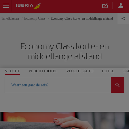
Tariefklassen
Economy Class
Economy Class korte- en middellange afstand
Economy Class korte- en
middellange afstand
VLUCHT
VLUCHT+HOTEL
VLUCHT+AUTO
HOTEL
CA
Waarheen gaat de reis?