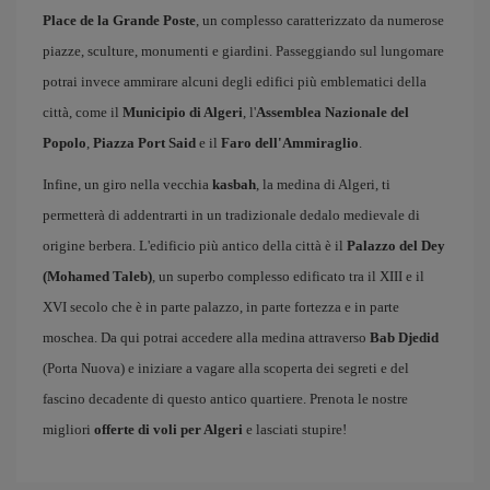
Place de la Grande Poste
, un complesso caratterizzato da numerose
piazze, sculture, monumenti e giardini. Passeggiando sul lungomare
potrai invece ammirare alcuni degli edifici più emblematici della
città, come il
Municipio di Algeri
, l'
Assemblea Nazionale del
Popolo
,
Piazza Port Said
e il
Faro dell'Ammiraglio
.
Infine, un giro nella vecchia
kasbah
, la medina di Algeri, ti
permetterà di addentrarti in un tradizionale dedalo medievale di
origine berbera. L'edificio più antico della città è il
Palazzo del Dey
(Mohamed Taleb)
, un superbo complesso edificato tra il XIII e il
XVI secolo che è in parte palazzo, in parte fortezza e in parte
moschea. Da qui potrai accedere alla medina attraverso
Bab Djedid
(Porta Nuova) e iniziare a vagare alla scoperta dei segreti e del
fascino decadente di questo antico quartiere. Prenota le nostre
migliori
offerte di voli per Algeri
e lasciati stupire!