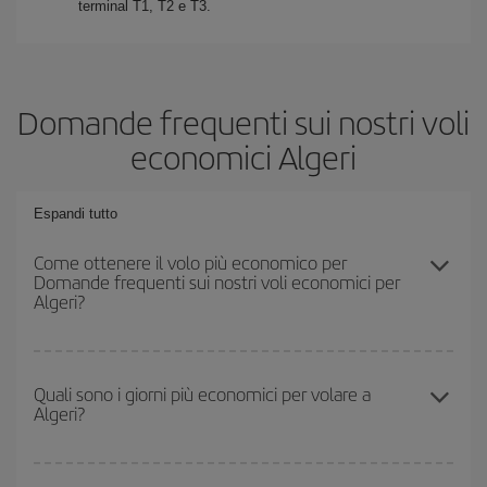
terminal T1, T2 e T3.
Domande frequenti sui nostri voli
economici Algeri
Espandi tutto
Come ottenere il volo più economico per
Domande frequenti sui nostri voli economici per
Algeri?
Puoi risparmiare sul biglietto aereo e ottenere il volo più
economico se eviti l'alta stagione, acquisti in anticipo e hai una
Quali sono i giorni più economici per volare a
Algeri?
certa flessibilità rispetto alle date e agli orari di andata e ritorno.
Inoltre, se non hai deciso una destinazione specifica per il tuo
viaggio, dai un'occhiata alle nostre offerte e lasciati ispirare:
Per sapere in quali giorni i voli sono più convenienti, devi solo
troverai sicuramente il volo più economico.