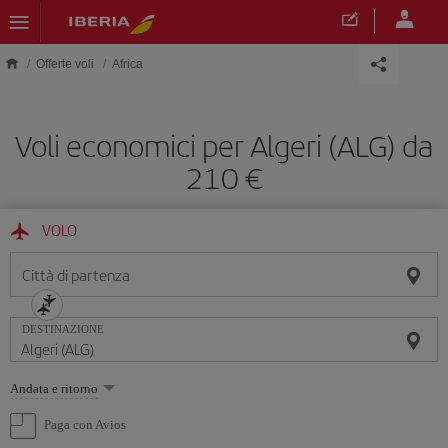
Skip to main content
Offerte voli
Africa
Voli economici per Algeri (ALG) da
210 €
VOLO
Città di partenza
DESTINAZIONE
Seleziona
Andata e ritorno
un'opzione
Paga con Avios