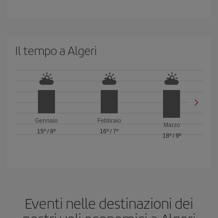
Il tempo a Algeri
Gennaio
Febbraio
Marzo
15º
/
8º
16º
/
7º
18º
/
9º
Eventi nelle destinazioni dei