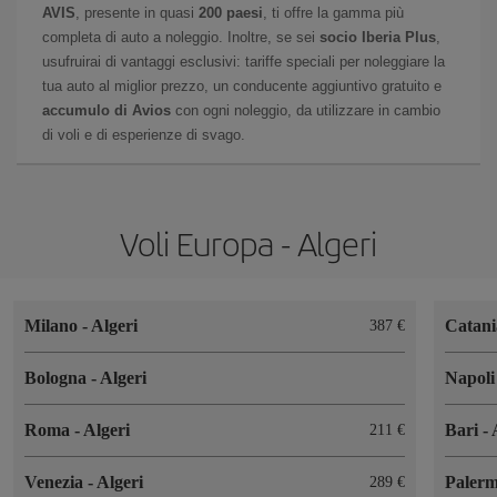
AVIS
, presente in quasi
200 paesi
, ti offre la gamma più
completa di auto a noleggio. Inoltre, se sei
socio Iberia Plus
,
usufruirai di vantaggi esclusivi: tariffe speciali per noleggiare la
tua auto al miglior prezzo, un conducente aggiuntivo gratuito e
accumulo di Avios
con ogni noleggio, da utilizzare in cambio
di voli e di esperienze di svago.
Voli Europa - Algeri
Milano
-
Algeri
Catan
387 €
Bologna
-
Algeri
Napol
Roma
-
Algeri
Bari
-
211 €
Venezia
-
Algeri
Paler
289 €