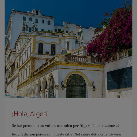
¡Hola, Algeri!
Se hai prenotato un
volo economico per Algeri
, fai attenzione ai
luoghi da non perdere in questa città. Nel cuore della città troverai