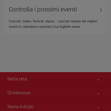
Controlla i prossimi eventi
Concerti, teatro, festival, danza… Lasciati ispirare dai migliori
eventi in calendario e prenota il tuo biglietto aereo.
Nella rete
Di interesse
Miglior Prezzo Garantito
Iberia è di più
La Sua sicurezza è una priorità