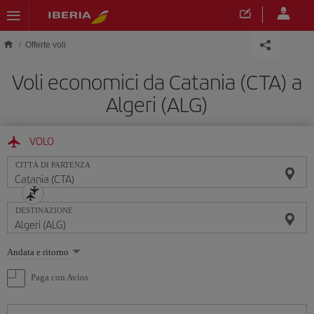
Skip to main content
Offerte voli
Voli economici da Catania (CTA) a
Algeri (ALG)
VOLO
CITTÀ DI PARTENZA
DESTINAZIONE
Seleziona
Andata e ritorno
un'opzione
Paga con Avios