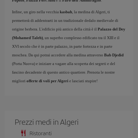
Popolo
,
Piazza Port Said
e il
Faro dell'Ammiraglio
.
Infine, un giro nella vecchia
kasbah
, la medina di Algeri, ti
permetterà di addentrarti in un tradizionale dedalo medievale di
origine berbera. L'edificio più antico della città è il
Palazzo del Dey
(Mohamed Taleb)
, un superbo complesso edificato tra il XIII e il
XVI secolo che è in parte palazzo, in parte fortezza e in parte
moschea. Da qui potrai accedere alla medina attraverso
Bab Djedid
(Porta Nuova) e iniziare a vagare alla scoperta dei segreti e del
fascino decadente di questo antico quartiere. Prenota le nostre
migliori
offerte di voli per Algeri
e lasciati stupire!
Prezzi medi in Algeri
Ristoranti