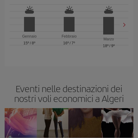
Gennaio
Febbraio
Marzo
15º
/
8º
16º
/
7º
18º
/
9º
Eventi nelle destinazioni dei
nostri voli economici a Algeri