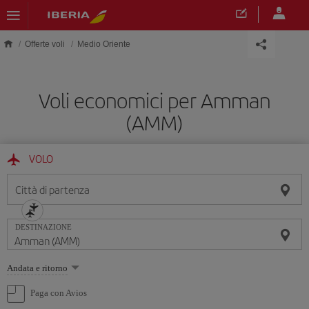
Skip to main content
Offerte voli
Medio Oriente
Voli economici per Amman
(AMM)
VOLO
Città di partenza
DESTINAZIONE
Seleziona
Andata e ritorno
un'opzione
Paga con Avios