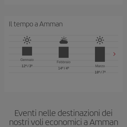
Il tempo a Amman
Gennaio
Febbraio
12º
/
3º
Marzo
14º
/
4º
18º
/
7º
Eventi nelle destinazioni dei
nostri voli economici a Amman