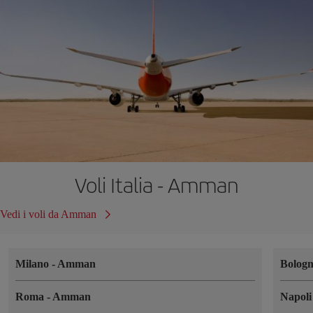
Voli Italia - Amman
Vedi i voli da Amman
Milano
-
Amman
Bolog
Roma
-
Amman
Napol