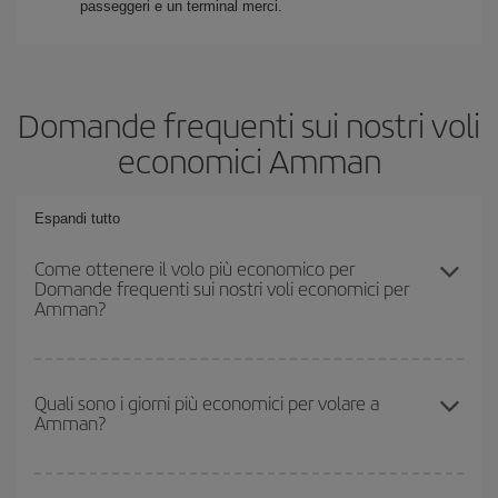
passeggeri e un terminal merci.
Domande frequenti sui nostri voli
economici Amman
Espandi tutto
Come ottenere il volo più economico per
Domande frequenti sui nostri voli economici per
Amman?
Puoi risparmiare sul biglietto aereo e ottenere il volo più
economico se eviti l'alta stagione, acquisti in anticipo e hai una
Quali sono i giorni più economici per volare a
Amman?
certa flessibilità rispetto alle date e agli orari di andata e ritorno.
Inoltre, se non hai deciso una destinazione specifica per il tuo
viaggio, dai un'occhiata alle nostre offerte e lasciati ispirare:
Per sapere in quali giorni i voli sono più convenienti, devi solo
troverai sicuramente il volo più economico.