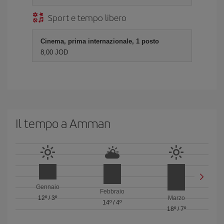
Sport e tempo libero
Cinema, prima internazionale, 1 posto
8,00 JOD
Il tempo a Amman
Gennaio
Febbraio
12º
/
3º
Marzo
14º
/
4º
18º
/
7º