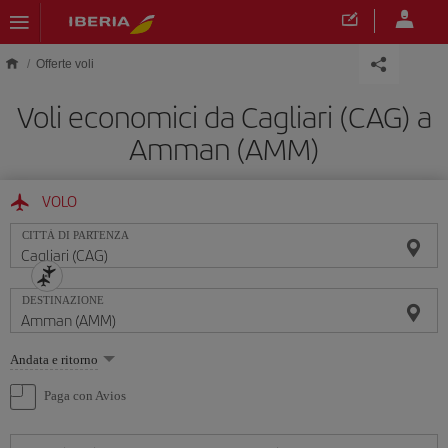
Skip to main content
Offerte voli
Voli economici da Cagliari (CAG) a
Amman (AMM)
VOLO
CITTÀ DI PARTENZA
DESTINAZIONE
Seleziona
Andata e ritorno
un'opzione
Paga con Avios