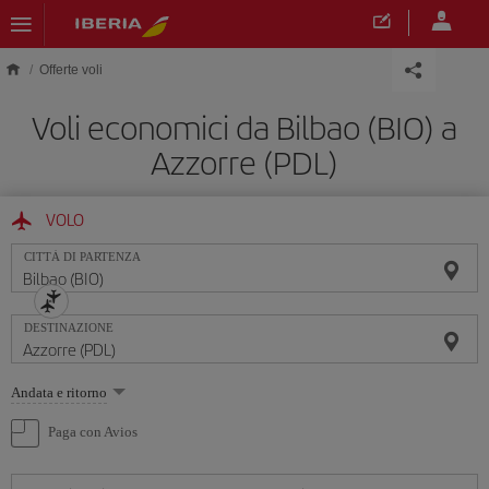
Skip to main content
Offerte voli
Voli economici da Bilbao (BIO) a
Azzorre (PDL)
VOLO
CITTÀ DI PARTENZA
DESTINAZIONE
Seleziona
Andata e ritorno
un'opzione
Paga con Avios