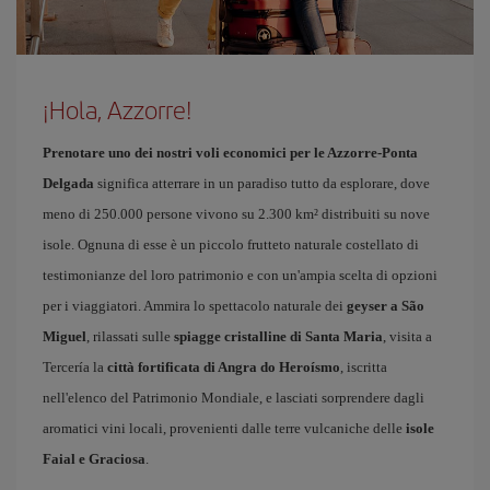
¡Hola, Azzorre!
Prenotare uno dei nostri voli economici per le Azzorre-Ponta
Delgada
significa atterrare in un paradiso tutto da esplorare, dove
meno di 250.000 persone vivono su 2.300 km² distribuiti su nove
isole. Ognuna di esse è un piccolo frutteto naturale costellato di
testimonianze del loro patrimonio e con un'ampia scelta di opzioni
per i viaggiatori. Ammira lo spettacolo naturale dei
geyser a São
Miguel
, rilassati sulle
spiagge cristalline di Santa Maria
, visita a
Tercería la
città fortificata di Angra do Heroísmo
, iscritta
nell'elenco del Patrimonio Mondiale, e lasciati sorprendere dagli
aromatici vini locali, provenienti dalle terre vulcaniche delle
isole
Faial e Graciosa
.