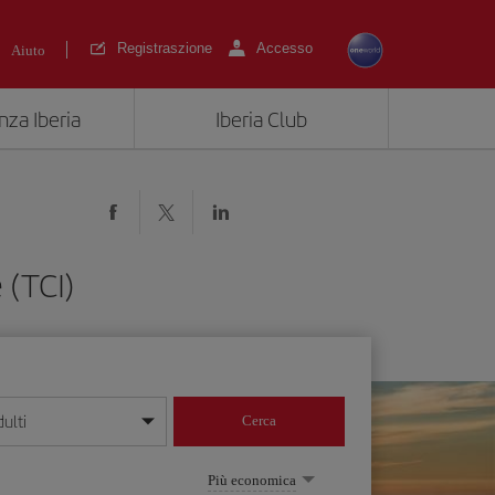
Registraszione
Accesso
Aiuto
nza Iberia
Iberia Club
 (TCI)
ulti
Cerca
 giorno/mese/anno
Più economica