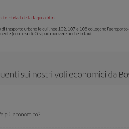
orte-ciudad-de-la-laguna.html
 di trasporto urbano le cui linee 102, 107 e 108 collegano l'aeroporto co
nerife (nord e sud). Ci si può muovere anche in taxi.
nti sui nostri voli economici da Bo
ife più economico?