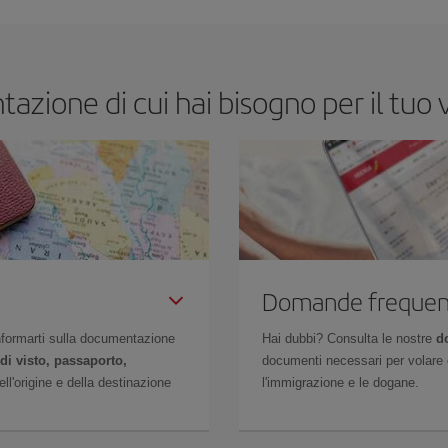
enienti. Inoltre, se cerchi i voli con una certa flessibilità di date e orari di viag
azione di cui hai bisogno per il tuo 
Domande frequen
 informarti sulla documentazione
Hai dubbi? Consulta le nostre
d
di visto, passaporto,
documenti necessari per volare c
l'origine e della destinazione
l'immigrazione e le dogane.