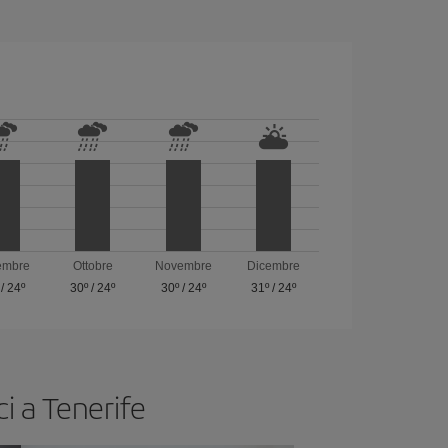
embre
Ottobre
Novembre
Dicembre
/
24º
30º
/
24º
30º
/
24º
31º
/
24º
ci a Tenerife