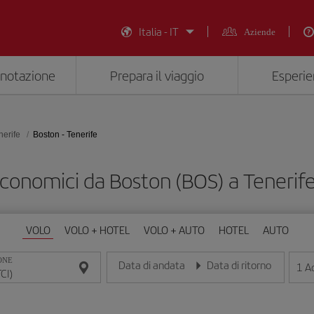
Italia - IT
Aziende
enotazione
Prepara il viaggio
Esperie
nerife
Boston - Tenerife
economici da Boston (BOS) a Tenerife
VOLO
VOLO + HOTEL
VOLO + AUTO
HOTEL
AUTO
ONE
Data di andata
Data di ritorno
1
Ad
Inserisci la data nel formato giorno/mese/anno
Inserisci la data nel formato