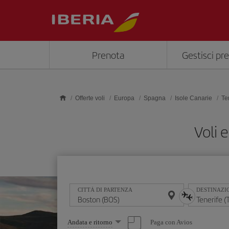
Skip to main content
Prenota
Gestisci pr
Offerte voli
Europa
Spagna
Isole Canarie
Te
Voli 
CITTÀ DI PARTENZA
DESTINAZI
Seleziona
Paga con Avios
Andata e ritorno