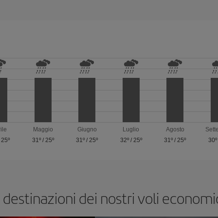
ile
Maggio
Giugno
Luglio
Agosto
Sett
/
25º
31º
/
25º
31º
/
25º
32º
/
25º
31º
/
25º
30º
 destinazioni dei nostri voli economi