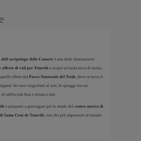
fe
 dell'arcipelago delle Canarie
è una delle destinazioni
re
offerte di voli per Tenerife
e scopri un'isola ricca di storia,
quelli offerti dal
Parco Nazionale del Teide
, dove si trova il
ganti. Se vuoi crogiolarti al sole, le spiagge tra cui
 di sabbia più fina e chiara a sud.
ife
e preparati a girovagare per le strade del
centro storico di
di Santa Cruz de Tenerife
, uno dei più importanti al mondo