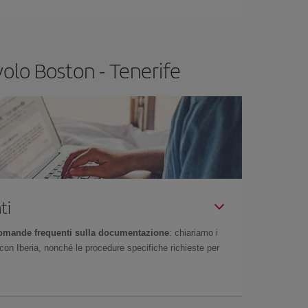
gio, potrai
scegliere il prezzo più conveniente.
volo Boston - Tenerife
ti
omande frequenti sulla documentazione
: chiariamo i
on Iberia, nonché le procedure specifiche richieste per