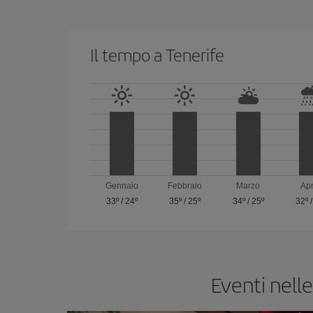
Il tempo a Tenerife
Gennaio
Febbraio
Marzo
Apr
33º
/
24º
35º
/
25º
34º
/
25º
32º
Eventi nelle