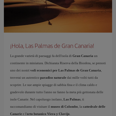
¡Hola, Las Palmas de Gran Canaria!
La grande varietà di paesaggi fa dell'isola di
Gran Canaria
un
continente in miniatura. Dichiarata Riserva della Biosfera, se prenoti
uno dei nostri
voli economici per Las Palmas de Gran Canaria
,
troverai un autentico
paradiso naturale
dai mille volti tutti da
scoprire. Le sue ampie spiagge di sabbia fina e il clima caldo e
gradevole durante tutto l'anno ne fanno la meta più gettonata delle
isole Canarie. Nel capoluogo isolano,
Las Palmas
, ti
raccomandiamo di visitare il
museo di Colombo
, la
cattedrale delle
Canarie
e l'
orto botanico Viera y Clavijo
.