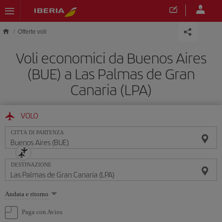
Skip to main content
Offerte voli
Voli economici da Buenos Aires
(BUE) a Las Palmas de Gran
Canaria (LPA)
VOLO
CITTÀ DI PARTENZA
DESTINAZIONE
Seleziona
Andata e ritorno
un'opzione
Paga con Avios