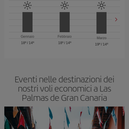
Gennaio
Febbraio
Marzo
18º
/
14º
18º
/
14º
19º
/
14º
Eventi nelle destinazioni dei
nostri voli economici a Las
Palmas de Gran Canaria