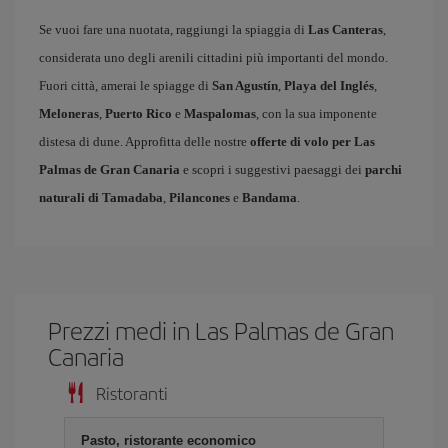
Se vuoi fare una nuotata, raggiungi la spiaggia di
Las Canteras
,
considerata uno degli arenili cittadini più importanti del mondo.
Fuori città, amerai le spiagge di
San Agustín
,
Playa del Inglés
,
Meloneras
,
Puerto Rico
e
Maspalomas
, con la sua imponente
distesa di dune. Approfitta delle nostre
offerte di volo per Las
Palmas de Gran Canaria
e scopri i suggestivi paesaggi dei
parchi
naturali di Tamadaba
,
Pilancones
e
Bandama
.
Prezzi medi in Las Palmas de Gran
Canaria
Ristoranti
Pasto, ristorante economico