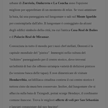
urbane di
Zurriola, Ondarreta e La Concha
sono l'opzione
migliore per approfittare di un momento di relax. Se vuoi ammirare
la baia, fai una passeggiata sul lungomare o sali sul
Monte Igueldo
per contemplarla dall'alto. Il lungomare è costeggiato da alcuni
degli edifici simbolo della città, tra cui l'antica
Casa Real de Baños
e il
Palacio Real de Miramar
.
Conosciuta in tutto il mondo per i suoi chef stellati, Donosti è la
capitale mondiale del "pintxo". Immergiti nella cultura del
"txikiteo" passeggiando per il centro storico, dove troverai
un'infinità di bar che offrono un'ampia varietà di deliziosi pintxos
(la versione basca delle tapas). E non dimenticare di visitare
Hondarribia
, un'idilliaca cittadina costiera il cui centro storico è
tuttora cinto da mura ben conservate. Inoltre, dal lungomare che si
affaccia sulla baia di Txingudi, potrai scorge Hendaye, il confinante
comune francese. Trova le migliori
offerte di voli per San Sebastián
e lasciati conquistare dal suo fascino!