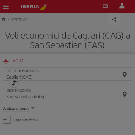
Skip to main content
Offerte voli
Voli economici da Cagliari (CAG) a
San Sebastian (EAS)
VOLO
CITTÀ DI PARTENZA
DESTINAZIONE
Seleziona
Andata e ritorno
un'opzione
Paga con Avios