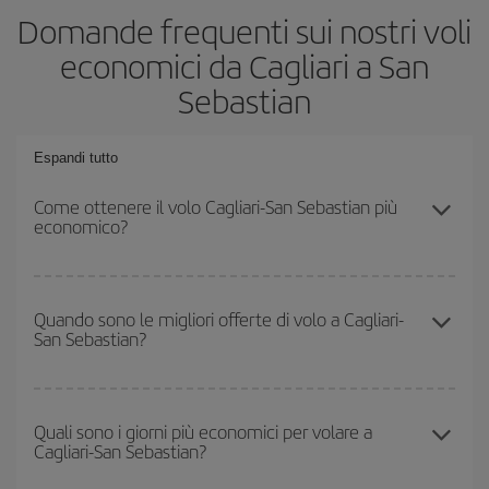
Domande frequenti sui nostri voli
economici da Cagliari a San
Sebastian
Espandi tutto
Come ottenere il volo Cagliari-San Sebastian più
economico?
Puoi risparmiare sul biglietto aereo Cagliari-San Sebastian-dest e
ottenere il volo più economico se eviti l'alta stagione, acquisti in
Quando sono le migliori offerte di volo a Cagliari-
San Sebastian?
anticipo e hai una certa flessibilità rispetto alle date e agli orari di
andata e ritorno.
Puoi usufruire di voli più economici viaggiando
fuori stagione
.
Anche se dipende dalla destinazione, generalmente Natale,
Quali sono i giorni più economici per volare a
Cagliari-San Sebastian?
Pasqua e i periodi delle vacanze scolastiche sono alta stagione.
Inoltre, soprattutto se stai pensando a una scappata di un fine