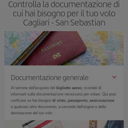
Controlla la documentazione di
biglietti aerei, tanto più saranno convenienti. Inoltre, se cerchi i
voli con una certa flessibilità di date e orari di viaggio, potrai
cui hai bisogno per il tuo volo
scegliere il prezzo più conveniente.
Cagliari - San Sebastian
Documentazione generale
Al termine dell'acquisto del
biglietto aereo
, ricordati di
informarti sulla documentazione necessaria per volare. Qui puoi
verificare se hai bisogno
di visto, passaporto, assicurazione
o qualsiasi altro documento, a seconda dell'origine e della
destinazione del tuo volo.