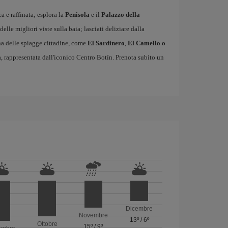
ca e raffinata; esplora la
Penisola
e il
Palazzo della
 delle migliori viste sulla baia; lasciati deliziare dalla
una delle spiagge cittadine, come
El Sardinero
,
El Camello o
, rappresentata dall'iconico Centro Botín. Prenota subito un
Dicembre
Novembre
13º
/
6º
Ottobre
15º
/
9º