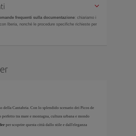
ti
omande frequenti sulla documentazione
: chiariamo i
on Iberia, nonché le procedure specifiche richieste per
der
so della Cantabria. Con lo splendido scenario dei Picos de
io perfetto tra mare e montagna, cultura urbana e mondo
der
per scoprire questa città dallo stile e dall'eleganza