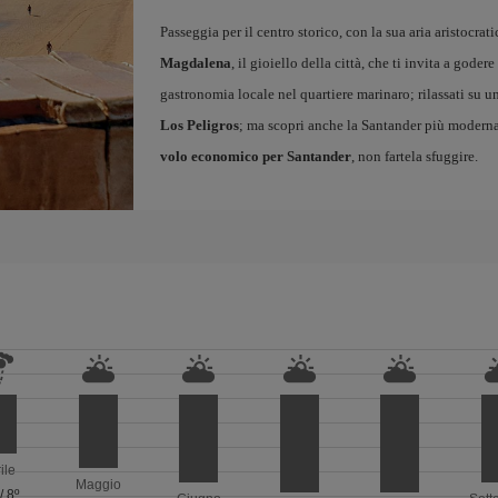
Passeggia per il centro storico, con la sua aria aristocrati
Magdalena
, il gioiello della città, che ti invita a godere
gastronomia locale nel quartiere marinaro; rilassati su 
Los Peligros
; ma scopri anche la Santander più moderna
volo economico per Santander
, non fartela sfuggire.
ile
Maggio
/
8º