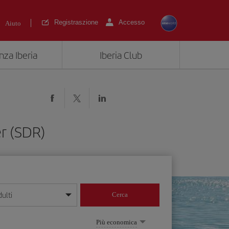
Registraszione
Accesso
Aiuto
nza Iberia
Iberia Club
r (SDR)
ulti
Cerca
 giorno/mese/anno
Più economica