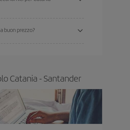
 volo più economico.
r a buon prezzo?
essere flessibili.
Normalmente
quanto prima
gio, potrai
scegliere il prezzo più conveniente.
olo Catania - Santander