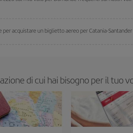
miglior prezzo in base alle tue esigenze di viaggio. La tariffa base ti assicura il
e per acquistare un biglietto aereo per Catania-Santande
a settimana. I segreti per trovare i prezzi migliori sono
giocare d'anticipo ed 
enienti. Inoltre, se cerchi i voli con una certa flessibilità di date e orari di viag
zione di cui hai bisogno per il tuo v