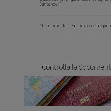
Santander?
In Iberia abbiamo diverse tariffe per garantirti il 
Che giorno della settimana è miglior
Puoi trovare voli economici in qualsiasi giorno dell
prenoti i tuoi biglietti aerei, tanto più saranno conv
Controlla la documenta