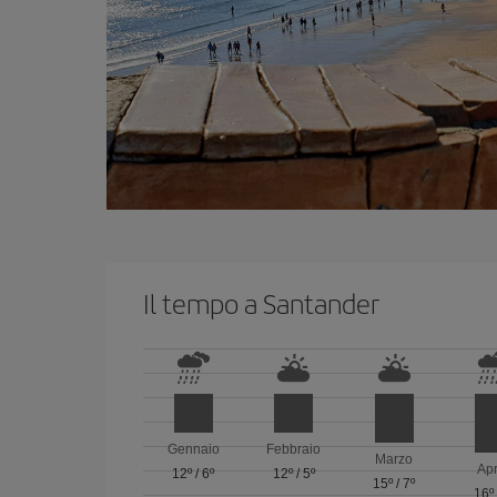
Il tempo a Santander
Gennaio
Febbraio
Marzo
Apr
12º
/
6º
12º
/
5º
15º
/
7º
16º