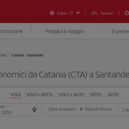
Italia - IT
Aziende
enotazione
Prepara il viaggio
Esperie
nder
Catania - Santander
conomici da Catania (CTA) a Santande
VOLO
VOLO + HOTEL
VOLO + AUTO
HOTEL
AUTO
ONE
Data di andata
Data di ritorno
1
Ad
Inserisci la data nel formato giorno/mese/anno
Inserisci la data nel formato