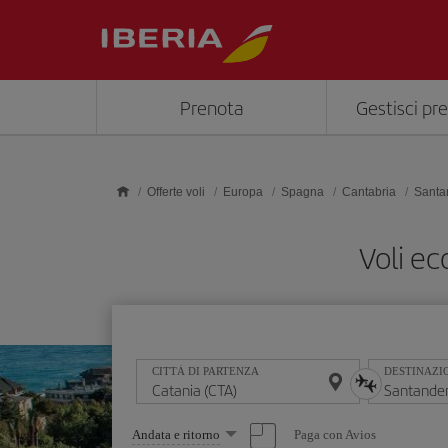
Skip to main content
Prenota
Gestisci pr
Offerte voli
Europa
Spagna
Cantabria
Santa
Voli e
CITTÀ DI PARTENZA
DESTINAZI
Seleziona
Paga con Avios
Andata e ritorno