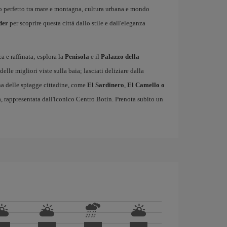
io perfetto tra mare e montagna, cultura urbana e mondo
der
per scoprire questa città dallo stile e dall'eleganza
ca e raffinata; esplora la
Penisola
e il
Palazzo della
 delle migliori viste sulla baia; lasciati deliziare dalla
una delle spiagge cittadine, come
El Sardinero
,
El Camello o
, rappresentata dall'iconico Centro Botín. Prenota subito un