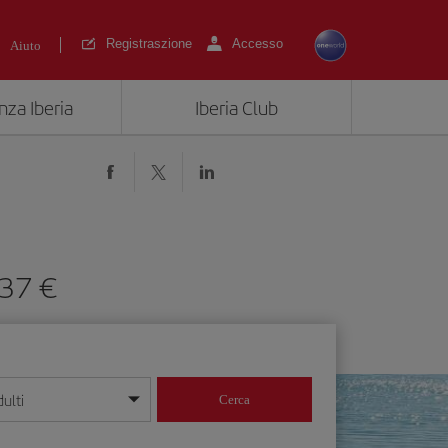
Registraszione
Accesso
Aiuto
nza Iberia
Iberia Club
137 €
ulti
Cerca
 giorno/mese/anno