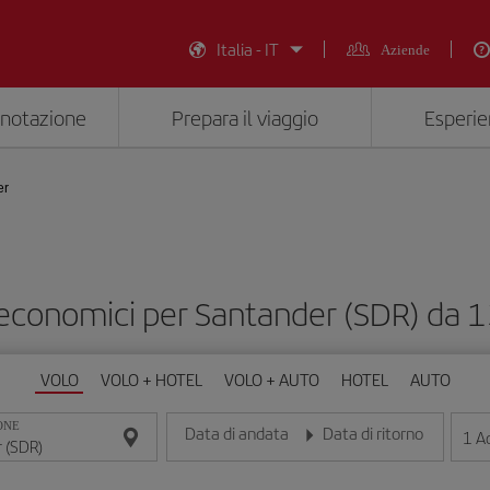
Italia - IT
Aziende
enotazione
Prepara il viaggio
Esperie
er
 economici per Santander (SDR) da 
VOLO
VOLO + HOTEL
VOLO + AUTO
HOTEL
AUTO
ONE
Data di andata
Data di ritorno
1
Ad
Inserisci la data nel formato giorno/mese/anno
Inserisci la data nel formato