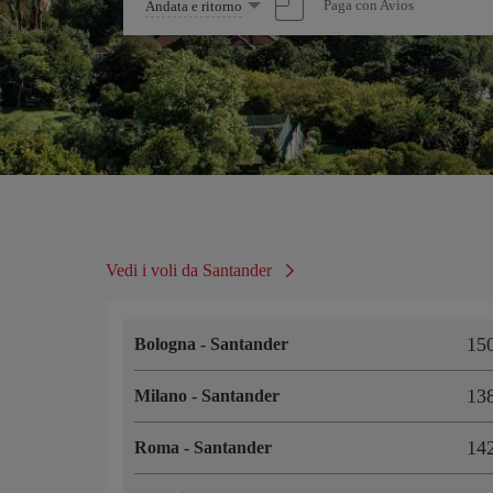
Seleziona
Paga con Avios
Andata e ritorno
un'opzione
Vedi i voli da Santander
15
Bologna
-
Santander
13
Milano
-
Santander
14
Roma
-
Santander