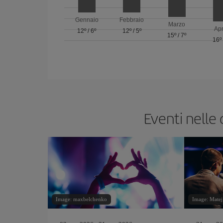
Gennaio
Febbraio
Marzo
Apr
12º
/
6º
12º
/
5º
15º
/
7º
16º
Eventi nelle 
Image: maxbelchenko
Image: Matej 