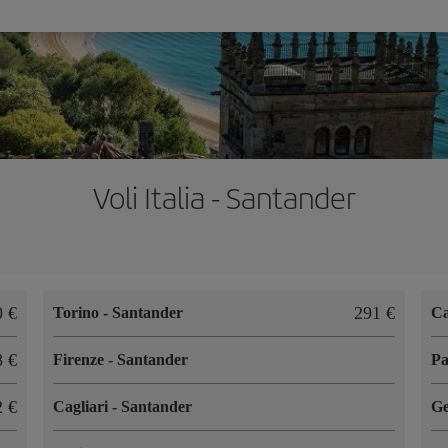
Voli Italia - Santander
0 €
291 €
Torino
-
Santander
Ca
8 €
Firenze
-
Santander
P
2 €
Cagliari
-
Santander
G