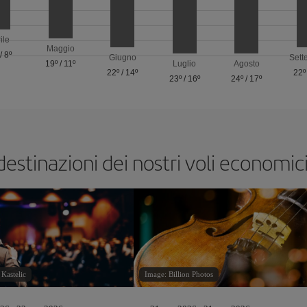
ile
Maggio
/
8º
Giugno
Sett
19º
/
11º
Luglio
Agosto
22º
/
14º
22º
23º
/
16º
24º
/
17º
destinazioni dei nostri voli economi
Kastelic
Image: Billion Photos