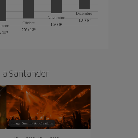
Dicembre
Novembre
13º
/
6º
Ottobre
15º
/
9º
embre
20º
/
13º
/
15º
ci a Santander
Image: Summit Art Creations