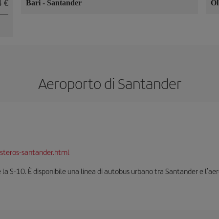
4 €
Bari
-
Santander
Ol
Aeroporto di Santander
steros-santander.html
è la S-10. È disponibile una linea di autobus urbano tra Santander e l’ae