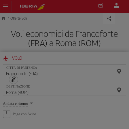
Skip to main content
Offerte voli
Voli economici da Francoforte
(FRA) a Roma (ROM)
VOLO
CITTÀ DI PARTENZA
DESTINAZIONE
Seleziona
Andata e ritorno
un'opzione
Paga con Avios