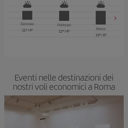
Gennaio
Febbraio
Marzo
11º
/
4º
12º
/
4º
15º
/
6º
Eventi nelle destinazioni dei
nostri voli economici a Roma