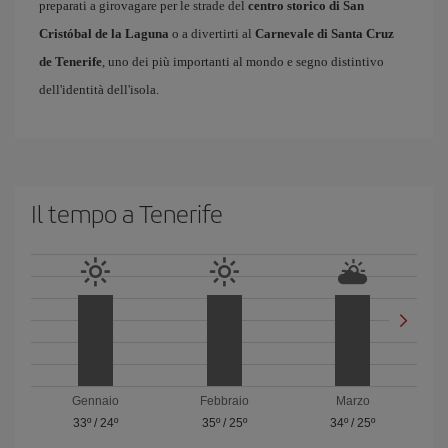
preparati a girovagare per le strade del
centro storico di San
Cristóbal de la Laguna
o a divertirti al
Carnevale di Santa Cruz
de Tenerife
, uno dei più importanti al mondo e segno distintivo
dell'identità dell'isola.
Il tempo a Tenerife
Gennaio
Febbraio
Marzo
33º
/
24º
35º
/
25º
34º
/
25º