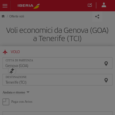
Skip to main content
Offerte voli
Voli economici da Genova (GOA)
a Tenerife (TCI)
VOLO
CITTÀ DI PARTENZA
DESTINAZIONE
Seleziona
Andata e ritorno
un'opzione
Paga con Avios