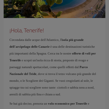
¡Hola, Tenerife!
Circondata dalle acque dell'Atlantico, l'
isola più grande
dell'arcipelago delle Canarie
è una delle destinazioni turistiche
più importanti della Spagna. Cerca tra le nostre
offerte di voli per
Tenerife
e scopri un'isola ricca di storia, proposte di svago e
paesaggi naturali spettacolari, come quelli offerti dal
Parco
Nazionale del Teide
, dove si trova il terzo vulcano più grande del
mondo, o le Scogliere dei Giganti. Se vuoi crogiolarti al sole, le
spiagge tra cui scegliere sono tante: ciottoli e sabbia nera a nord,
arenili di sabbia più fina e chiara a sud.
Se hai già deciso, prenota un
volo economico per Tenerife
e