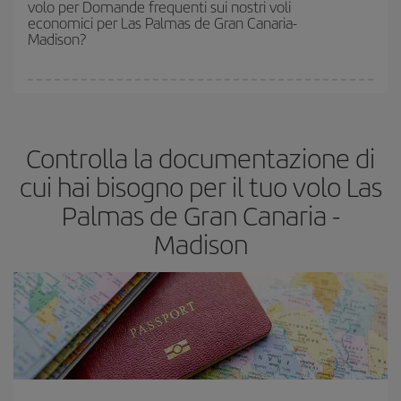
volo per Domande frequenti sui nostri voli
rimasti sul volo e dal fatto che le tariffe più economiche
economici per Las Palmas de Gran Canaria-
(Economy) siano disponibili o si vadano esaurendo. Pertanto,
Madison?
acquistare in anticipo è
fondamentale
per ottenere
voli
economici
.
In Iberia abbiamo diverse tariffe per garantirti il miglior prezzo in
base alle tue esigenze di viaggio. La tariffa base ti assicura il volo
più economico.
Controlla la documentazione di
cui hai bisogno per il tuo volo Las
Palmas de Gran Canaria -
Madison