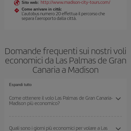
http://www.madison-city-tours.com/
Sito web:
Come arrivare in città:
L'autobus numero 20 effettua il percorso che
separa l'aeroporto dalla città.
Domande frequenti sui nostri voli
economici da Las Palmas de Gran
Canaria a Madison
Espandi tutto
Come ottenere il volo Las Palmas de Gran Canaria-
Madison più economico?
Puoi risparmiare sul biglietto aereo Las Palmas de Gran Canaria-
Madison-dest e ottenere il volo più economico se eviti l'alta
Quali sono i giorni più economici per volare a Las