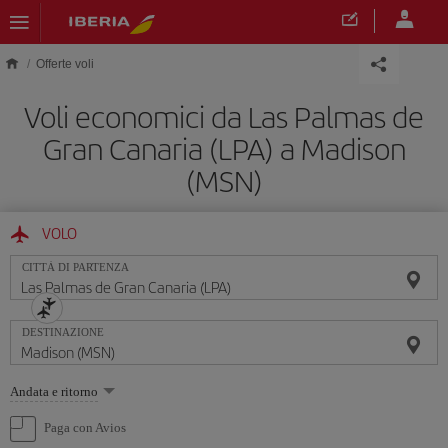
Skip to main content
Offerte voli
Voli economici da Las Palmas de
Gran Canaria (LPA) a Madison
(MSN)
VOLO
CITTÀ DI PARTENZA
DESTINAZIONE
Seleziona
Andata e ritorno
un'opzione
Paga con Avios