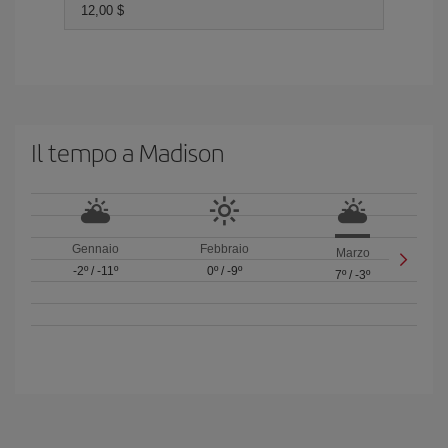
12,00 $
Il tempo a Madison
Gennaio
Febbraio
Marzo
-2º
/
-11º
0º
/
-9º
7º
/
-3º