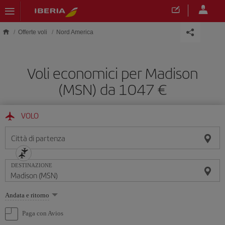
Skip to main content
Offerte voli
Nord America
Voli economici per Madison
(MSN) da 1047 €
VOLO
Città di partenza
DESTINAZIONE
Seleziona
Andata e ritorno
un'opzione
Paga con Avios