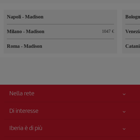
Napoli
-
Madison
Bolog
Milano
-
Madison
Venez
1047 €
Roma
-
Madison
Catan
Nella rete
Di interesse
Miglior Prezzo Garantito
Iberia è di più
La Sua sicurezza è una priorità
Novità e notizie