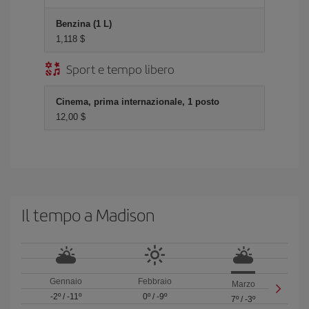
Benzina (1 L)
1,118 $
Sport e tempo libero
Cinema, prima internazionale, 1 posto
12,00 $
Il tempo a Madison
Gennaio
Febbraio
Marzo
-2º
/
-11º
0º
/
-9º
7º
/
-3º