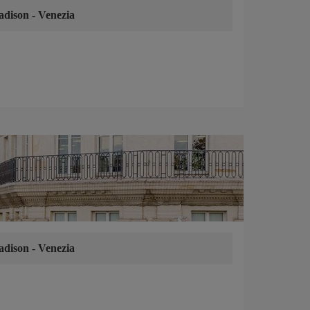
adison
-
Venezia
adison
-
Venezia