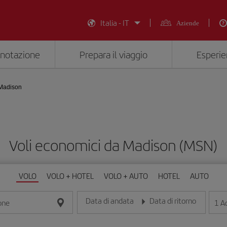
Italia - IT
Aziende
enotazione
Prepara il viaggio
Esperie
Madison
Voli economici da Madison (MSN)
VOLO
VOLO + HOTEL
VOLO + AUTO
HOTEL
AUTO
Data di andata
Data di ritorno
1
Ad
one
Inserisci la data nel formato giorno/mese/anno
Inserisci la data nel formato