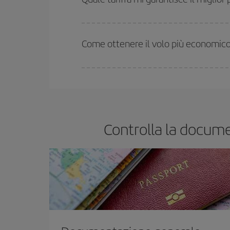
In Iberia abbiamo diverse tariffe per garantirti il 
Come ottenere il volo più economico
Puoi risparmiare sul biglietto aereo e ottenere il vo
ritorno. Inoltre, se non hai deciso una destinazione
Controlla la docume