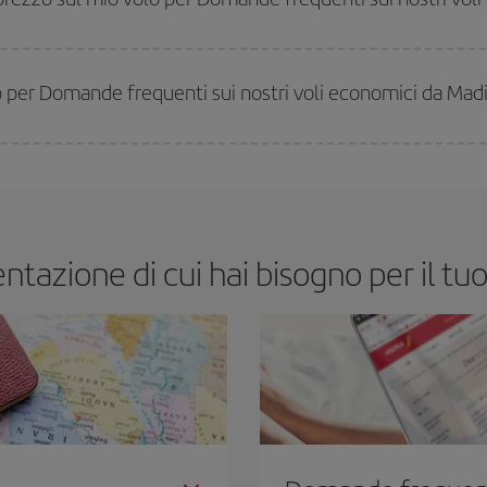
miglior prezzo in base alle tue esigenze di viaggio. La tariffa base ti assicura il
 per Domande frequenti sui nostri voli economici da Mad
lo più economico se eviti l'alta stagione, acquisti in anticipo e hai una certa fle
 specifica per il tuo viaggio, dai un'occhiata alle nostre offerte e lasciati ispi
ntazione di cui hai bisogno per il tu