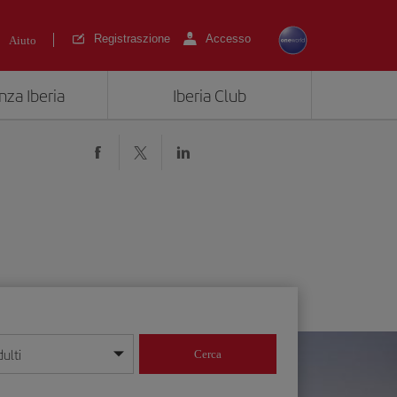
Registraszione
Accesso
Aiuto
nza Iberia
Iberia Club
ulti
Cerca
 giorno/mese/anno