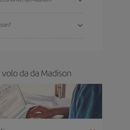
 volo più economico.
ison?
ssibilità rispetto alle date e agli orari di andata e
rare: troverai sicuramente il volo più economico.
o volo da da Madison