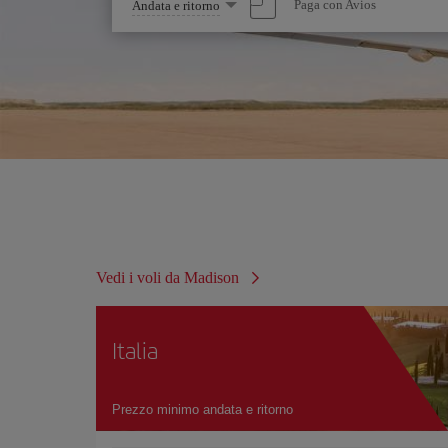
Seleziona
Paga con Avios
Andata e ritorno
un'opzione
Vedi i voli da Madison
Italia
Prezzo minimo andata e ritorno