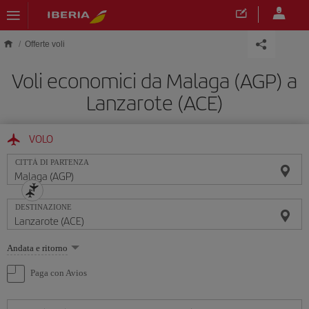
Skip to main content
Offerte voli
Voli economici da Malaga (AGP) a
Lanzarote (ACE)
VOLO
CITTÀ DI PARTENZA
DESTINAZIONE
Seleziona
Andata e ritorno
un'opzione
Paga con Avios