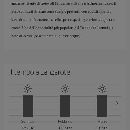
anche se risente di notevoli influenze africane e latinoamericane. Il
pesce e i frutti di mare sono sempre presenti, con squisiti piatti a
base di tonno, branzino, nasello, pesce spada, granchio, aragosta e
cozze. Una delle specialità più popolari è il "sancocho" canario, a
base di cernia (pesce tipico di queste acque).
Il tempo a Lanzarote
Gennaio
Febbraio
Marzo
18º
/
16º
18º
/
15º
19º
/
16º