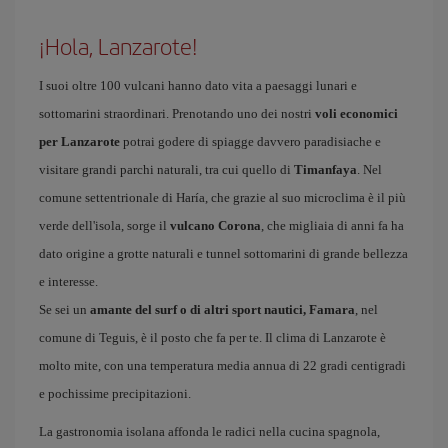
¡Hola, Lanzarote!
I suoi oltre 100 vulcani hanno dato vita a paesaggi lunari e
sottomarini straordinari. Prenotando uno dei nostri
voli economici
per Lanzarote
potrai godere di spiagge davvero paradisiache e
visitare grandi parchi naturali, tra cui quello di
Timanfaya
. Nel
comune settentrionale di Haría, che grazie al suo microclima è il più
verde dell'isola, sorge il
vulcano Corona
, che migliaia di anni fa ha
dato origine a grotte naturali e tunnel sottomarini di grande bellezza
e interesse.
Se sei un
amante del surf o di altri sport nautici, Famara
, nel
comune di Teguis, è il posto che fa per te. Il clima di Lanzarote è
molto mite, con una temperatura media annua di 22 gradi centigradi
e pochissime precipitazioni.
La gastronomia isolana affonda le radici nella cucina spagnola,