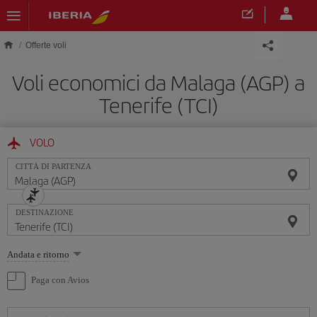
Skip to main content
Offerte voli
Voli economici da Malaga (AGP) a
Tenerife (TCI)
VOLO
CITTÀ DI PARTENZA
DESTINAZIONE
Seleziona
Andata e ritorno
un'opzione
Paga con Avios