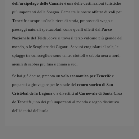
dell'arcipelago delle Canarie
è una delle destinazioni turistiche
più importanti della Spagna. Cerca tra le nostre
offerte di voli per
Tenerife
e scopri un'isola ricca di storia, proposte di svago e
paesaggi naturali spettacolari, come quelli offerti dal
Parco
Nazionale del Teide
, dove si trova il terzo vulcano più grande del
mondo, o le Scogliere dei Giganti. Se vuoi crogiolarti al sole, le
spiagge tra cui scegliere sono tante: ciottoli e sabbia nera a nord,
arenili di sabbia più fina e chiara a sud.
Se hai già deciso, prenota un
volo economico per Tenerife
e
preparati a girovagare per le strade del
centro storico di San
Cristóbal de la Laguna
o a divertirti al
Carnevale di Santa Cruz
de Tenerife
, uno dei più importanti al mondo e segno distintivo
dell'identità dell'isola.