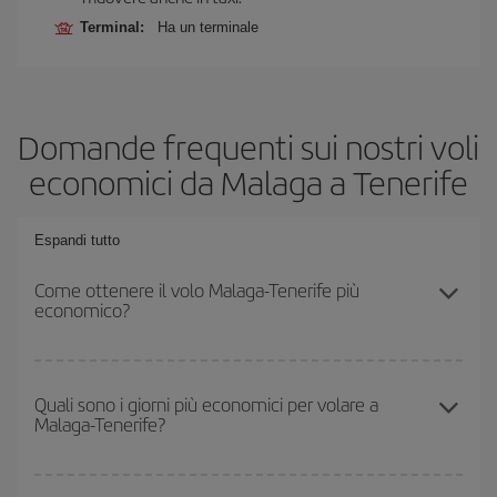
Terminal:
Ha un terminale
Domande frequenti sui nostri voli
economici da Malaga a Tenerife
Espandi tutto
Come ottenere il volo Malaga-Tenerife più
economico?
Puoi risparmiare sul biglietto aereo Malaga-Tenerife-dest e
ottenere il volo più economico se eviti l'alta stagione, acquisti in
Quali sono i giorni più economici per volare a
Malaga-Tenerife?
anticipo e hai una certa flessibilità rispetto alle date e agli orari di
andata e ritorno.
Per sapere in quali giorni i voli sono più convenienti, devi solo