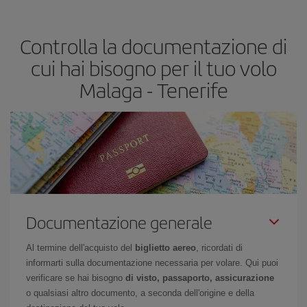
segreti per trovare i prezzi migliori sono
giocare d'anticipo ed
essere flessibili.
Normalmente
quanto prima
prenoti i tuoi
Controlla la documentazione di
biglietti aerei, tanto più saranno convenienti. Inoltre, se cerchi i
voli con una certa flessibilità di date e orari di viaggio, potrai
cui hai bisogno per il tuo volo
scegliere il prezzo più conveniente.
Malaga - Tenerife
Documentazione generale
Al termine dell'acquisto del
biglietto aereo
, ricordati di
informarti sulla documentazione necessaria per volare. Qui puoi
verificare se hai bisogno
di visto, passaporto, assicurazione
o qualsiasi altro documento, a seconda dell'origine e della