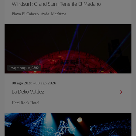
Windsurf: Grand Slam Tenerife El Médano
Playa El Cabezo. Avda. Marítima
Image: August_0802
08 ago 2026 - 08 ago 2026
La Delio Valdez
Hard Rock Hotel