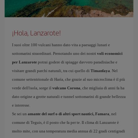
¡Hola, Lanzarote!
I suoi oltre 100 vulcani hanno dato vita a paesaggi lunari e
sottomarini straordinari. Prenotando uno dei nostri
voli economici
per Lanzarote
potrai godere di spiagge davvero paradisiache e
visitare grandi parchi naturali, tra cui quello di
Timanfaya
. Nel
comune settentrionale di Haría, che grazie al suo microclima è il più
verde dell'isola, sorge il
vulcano Corona
, che migliaia di anni fa ha
dato origine a grotte naturali e tunnel sottomarini di grande bellezza
e interesse.
Se sei un
amante del surf o di altri sport nautici, Famara
, nel
comune di Teguis, è il posto che fa per te. Il clima di Lanzarote è
molto mite, con una temperatura media annua di 22 gradi centigradi