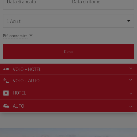
Data di andata
Data di ritorno
1
Adulti
Le mie date sono flessibili
Le mie date sono flessibili
Più economica
1
+
Adulti
agosto
agosto
2026
2026
Più di 11 anni
Cerca
Lunes
Lunes
Martes
Martes
Miércoles
Miércoles
Jueves
Jueves
Viernes
Viernes
Sábado
Sábado
Domingo
Domingo
Lu
Lu
Ma
Ma
Me
Me
Gi
Gi
Ve
Ve
Sa
Sa
Do
Do
0
+
Bambini
Da 2 a 11 anni
VOLO + HOTEL
1
1
2
2
3
3
4
4
5
5
6
6
7
7
8
8
9
9
VOLO + AUTO
0
+
Neonato
10
10
11
11
12
12
13
13
14
14
15
15
16
16
Meno di 2 anni
HOTEL
17
17
18
18
19
19
20
20
21
21
22
22
23
23
24
24
25
25
26
26
27
27
28
28
29
29
30
30
AUTO
31
31