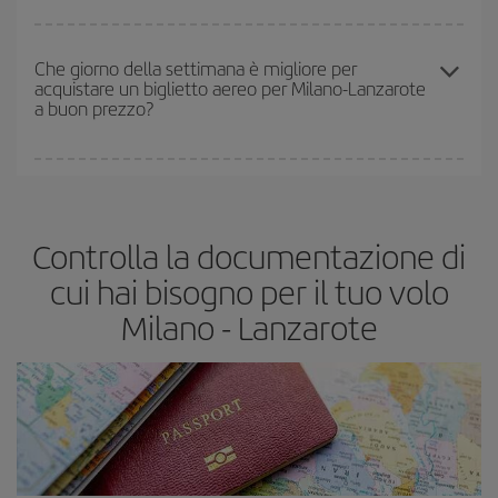
economici
.
In Iberia abbiamo diverse tariffe per garantirti il miglior prezzo in
base alle tue esigenze di viaggio. La tariffa base ti assicura il volo
Che giorno della settimana è migliore per
acquistare un biglietto aereo per Milano-Lanzarote
più economico.
a buon prezzo?
Puoi trovare voli economici in qualsiasi giorno della settimana. I
segreti per trovare i prezzi migliori sono
giocare d'anticipo ed
essere flessibili.
Normalmente
quanto prima
prenoti i tuoi
Controlla la documentazione di
biglietti aerei, tanto più saranno convenienti. Inoltre, se cerchi i
voli con una certa flessibilità di date e orari di viaggio, potrai
cui hai bisogno per il tuo volo
scegliere il prezzo più conveniente.
Milano - Lanzarote