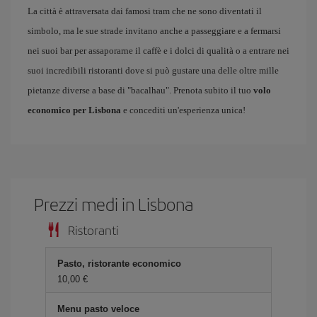
La città è attraversata dai famosi tram che ne sono diventati il
simbolo, ma le sue strade invitano anche a passeggiare e a fermarsi
nei suoi bar per assaporarne il caffè e i dolci di qualità o a entrare nei
suoi incredibili ristoranti dove si può gustare una delle oltre mille
pietanze diverse a base di "bacalhau". Prenota subito il tuo
volo
economico per Lisbona
e concediti un'esperienza unica!
Prezzi medi in Lisbona
Ristoranti
Pasto, ristorante economico
10,00 €
Menu pasto veloce