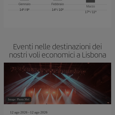
Gennaio
Febbraio
Marzo
14º
/
9º
14º
/
10º
17º
/
11º
Eventi nelle destinazioni dei
nostri voli economici a Lisbona
Image: Photo.Mel
12 ago 2026 - 12 ago 2026