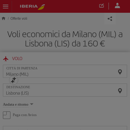
Skip to main content
Offerte voli
Voli economici da Milano (MIL) a
Lisbona (LIS) da 160 €
VOLO
CITTÀ DI PARTENZA
DESTINAZIONE
Seleziona
Andata e ritorno
un'opzione
Paga con Avios