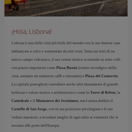
¡Hola, Lisbona!
Lisbona è una delle città più belle del mondo con le sue famose case
imbiancate a calce e sormontate da tetti rossi. Sorta sui resti di un
antico campo vulcanico, il suo centro storico si estende su sette colli
con piazze imponenti come
Plaza Rossío
(centro nevralgico della
città, animato da numerosi caffè e ristoranti) o
Plaza del Comercio
.
La capitale portoghese custodisce anche altri monumenti di grande
bellezza e valore storico e architettonico come la
Torre di Belem
, la
Cattedrale
e il
Monastero dei Jerónimos
, ma è senza dubbio il
Castello di San Jorge
, con la sua posizione privilegiata e le sue
vedute maestose, a ricordare meglio di ogni altro ai visitatori che si
trovano alle porte dell'Europa.