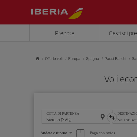
Skip to main content
Prenota
Gestisci pr
Offerte voli
Europa
Spagna
Paesi Baschi
Sa
Voli eco
CITTÀ DI PARTENZA
DESTINAZI
Seleziona
Paga con Avios
Andata e ritorno