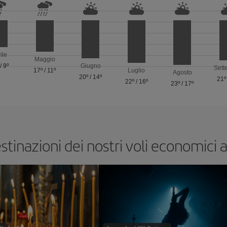
ile
Maggio
/
9º
Giugno
Sett
17º
/
11º
Luglio
Agosto
20º
/
14º
21º
22º
/
16º
23º
/
17º
estinazioni dei nostri voli economici 