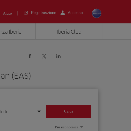
Registraszione
Accesso
Aiuto
nza Iberia
Iberia Club
ian (EAS)
ulti
Cerca
 giorno/mese/anno
Più economica