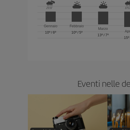
Gennaio
Febbraio
Marzo
Apr
10º
/
6º
10º
/
5º
13º
/
7º
15º
Eventi nelle d