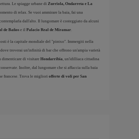
tettura. Le spiagge urbane di
Zurriola, Ondarreta e La
omento di relax. Se vuoi ammirare la baia, fai una
contemplarla dall'alto. Il lungomare è costeggiato da alcuni
al de Baños
e il
Palacio Real de Miramar
.
nosti è la capitale mondiale del "pintxo". Immergiti nella
 dove troverai un'infinità di bar che offrono un'ampia varietà
n dimenticare di visitare
Hondarribia
, un'idilliaca cittadina
 conservate. Inoltre, dal lungomare che si affaccia sulla baia
e francese. Trova le migliori
offerte di voli per San