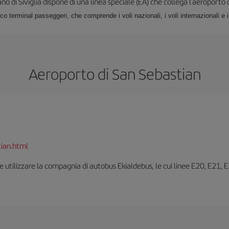
no di Siviglia dispone di una linea speciale (EA) che collega l'aeroporto c
ico terminal passeggeri, che comprende i voli nazionali, i voli internazionali e 
Aeroporto di San Sebastian
ian.html
ile utilizzare la compagnia di autobus Ekialdebus, le cui linee E20, E21