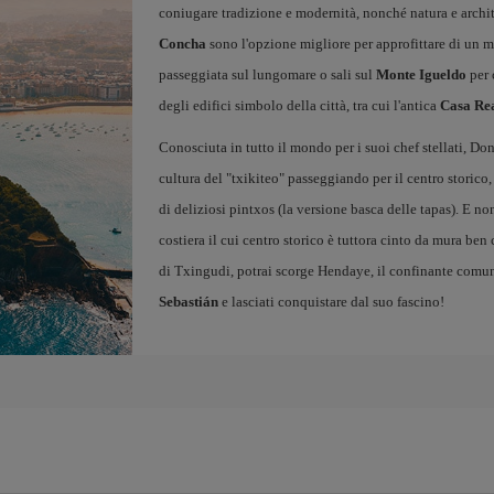
coniugare tradizione e modernità, nonché natura e archi
Concha
sono l'opzione migliore per approfittare di un m
passeggiata sul lungomare o sali sul
Monte Igueldo
per 
degli edifici simbolo della città, tra cui l'antica
Casa Re
Conosciuta in tutto il mondo per i suoi chef stellati, Do
cultura del "txikiteo" passeggiando per il centro storico,
di deliziosi pintxos (la versione basca delle tapas). E no
costiera il cui centro storico è tuttora cinto da mura ben
di Txingudi, potrai scorge Hendaye, il confinante comun
Sebastián
e lasciati conquistare dal suo fascino!