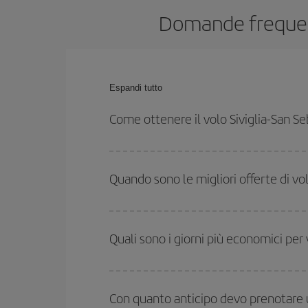
Domande frequenti
Espandi tutto
Come ottenere il volo Siviglia-San S
Puoi risparmiare sul biglietto aereo Siviglia-San Se
date e agli orari di andata e ritorno.
Quando sono le migliori offerte di vol
Puoi usufruire di voli più economici viaggiando
fu
alta stagione. Inoltre, soprattutto se stai pensan
Quali sono i giorni più economici per 
Per sapere in quali giorni i voli sono più convenien
date hai in mente di viaggiare. Ti mostreremo i vo
Con quanto anticipo devo prenotare un
l'offerta migliore. Inoltre, cerca tra le diverse opz