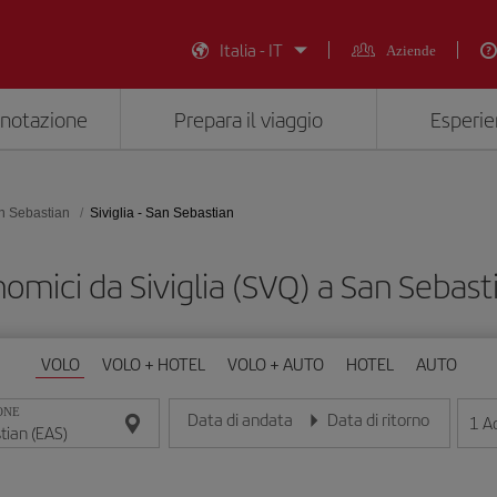
Italia - IT
Aziende
enotazione
Prepara il viaggio
Esperie
n Sebastian
Siviglia - San Sebastian
nomici da Siviglia (SVQ) a San Sebast
VOLO
VOLO + HOTEL
VOLO + AUTO
HOTEL
AUTO
ONE
Data di andata
Data di ritorno
1
Ad
Inserisci la data nel formato giorno/mese/anno
Inserisci la data nel formato