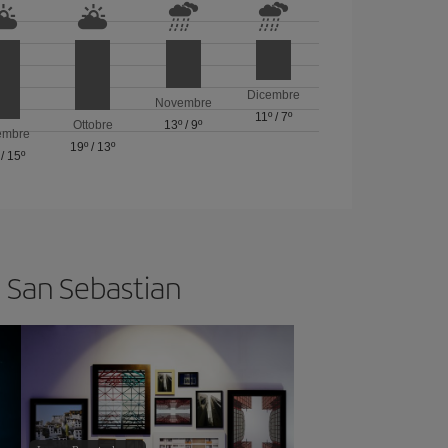
Dicembre
Novembre
11º
/
7º
Ottobre
13º
/
9º
embre
19º
/
13º
/
15º
a San Sebastian