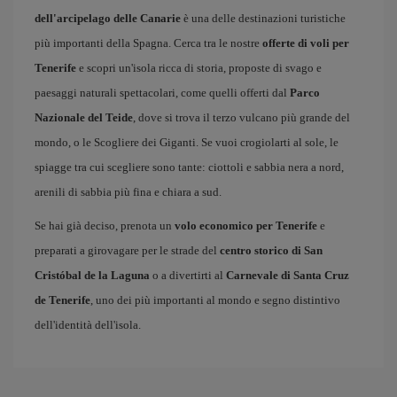
dell'arcipelago delle Canarie
è una delle destinazioni turistiche
più importanti della Spagna. Cerca tra le nostre
offerte di voli per
Tenerife
e scopri un'isola ricca di storia, proposte di svago e
paesaggi naturali spettacolari, come quelli offerti dal
Parco
Nazionale del Teide
, dove si trova il terzo vulcano più grande del
mondo, o le Scogliere dei Giganti. Se vuoi crogiolarti al sole, le
spiagge tra cui scegliere sono tante: ciottoli e sabbia nera a nord,
arenili di sabbia più fina e chiara a sud.
Se hai già deciso, prenota un
volo economico per Tenerife
e
preparati a girovagare per le strade del
centro storico di San
Cristóbal de la Laguna
o a divertirti al
Carnevale di Santa Cruz
de Tenerife
, uno dei più importanti al mondo e segno distintivo
dell'identità dell'isola.