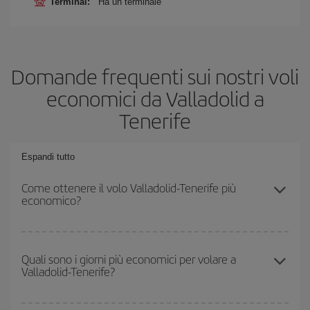
Terminal:
Ha un terminale
Domande frequenti sui nostri voli
economici da Valladolid a
Tenerife
Espandi tutto
Come ottenere il volo Valladolid-Tenerife più
economico?
Puoi risparmiare sul biglietto aereo Valladolid-Tenerife-dest e
ottenere il volo più economico se eviti l'alta stagione, acquisti in
Quali sono i giorni più economici per volare a
Valladolid-Tenerife?
anticipo e hai una certa flessibilità rispetto alle date e agli orari di
andata e ritorno.
Per sapere in quali giorni i voli sono più convenienti, devi solo