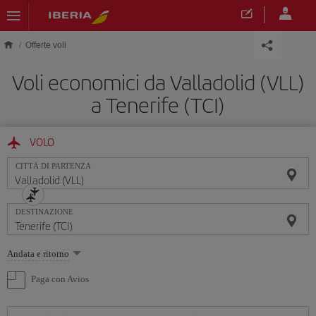
Skip to main content
Offerte voli
Voli economici da Valladolid (VLL)
a Tenerife (TCI)
VOLO
CITTÀ DI PARTENZA
DESTINAZIONE
Seleziona
Andata e ritorno
un'opzione
Paga con Avios