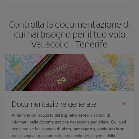
segreti per trovare i prezzi migliori sono
giocare d'anticipo ed
essere flessibili.
Normalmente
quanto prima
prenoti i tuoi
Controlla la documentazione di
biglietti aerei, tanto più saranno convenienti. Inoltre, se cerchi i
voli con una certa flessibilità di date e orari di viaggio, potrai
cui hai bisogno per il tuo volo
scegliere il prezzo più conveniente.
Valladolid - Tenerife
Documentazione generale
Al termine dell'acquisto del
biglietto aereo
, ricordati di
informarti sulla documentazione necessaria per volare. Qui puoi
verificare se hai bisogno
di visto, passaporto, assicurazione
o qualsiasi altro documento, a seconda dell'origine e della