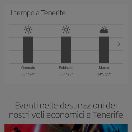
Il tempo a Tenerife
Gennaio
Febbraio
Marzo
33º
/
24º
35º
/
25º
34º
/
25º
Eventi nelle destinazioni dei
nostri voli economici a Tenerife